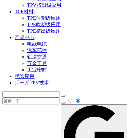
TPV挤出级应用
TPE材料
TPE注塑级应用
TPE吹塑级应用
TPE挤出级应用
产品中心
电线电缆
汽车部件
轨道交通
五金工具
工业密封
优选应用
弹一弹TPV技术