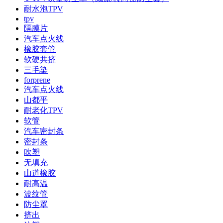
耐水泡TPV
tpv
隔膜片
汽车点火线
橡胶套管
软硬共挤
三毛染
forprene
汽车点火线
山都平
耐老化TPV
软管
汽车密封条
密封条
吹塑
无填充
山道橡胶
耐高温
波纹管
防尘罩
挤出