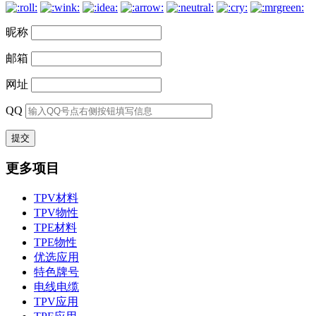
昵称
邮箱
网址
QQ
更多项目
TPV材料
TPV物性
TPE材料
TPE物性
优选应用
特色牌号
电线电缆
TPV应用