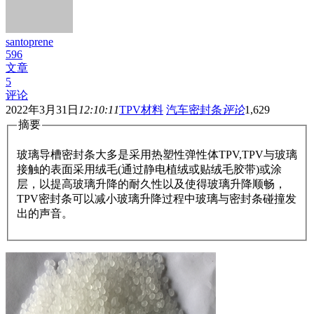
santoprene
596
文章
5
评论
2022年3月31日
12:10:11
TPV材料
汽车密封条
评论
1,629
摘要
玻璃导槽密封条大多是采用热塑性弹性体TPV,TPV与玻璃
接触的表面采用绒毛(通过静电植绒或贴绒毛胶带)或涂
层，以提高玻璃升降的耐久性以及使得玻璃升降顺畅，
TPV密封条可以减小玻璃升降过程中玻璃与密封条碰撞发
出的声音。