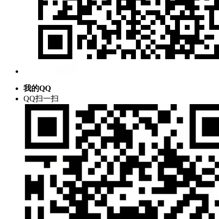
我的QQ
QQ扫一扫