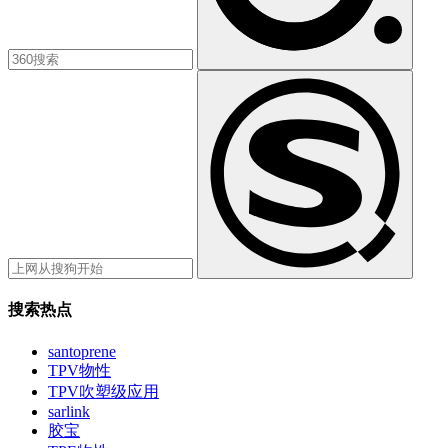
搜索热点
santoprene
TPV物性
TPV吹塑级应用
sarlink
胶宝