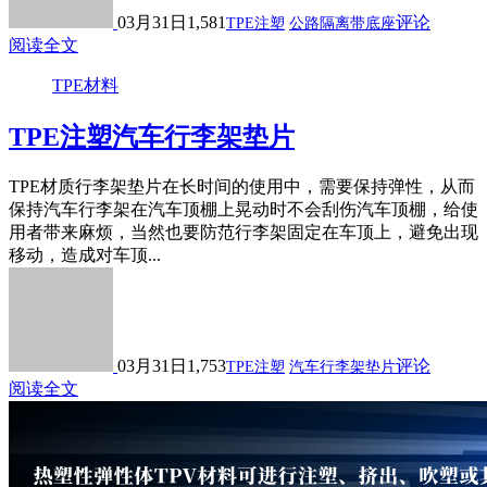
03月31日
1,581
评论
TPE注塑
公路隔离带底座
阅读全文
TPE材料
TPE注塑汽车行李架垫片
TPE材质行李架垫片在长时间的使用中，需要保持弹性，从而
保持汽车行李架在汽车顶棚上晃动时不会刮伤汽车顶棚，给使
用者带来麻烦，当然也要防范行李架固定在车顶上，避免出现
移动，造成对车顶...
03月31日
1,753
评论
TPE注塑
汽车行李架垫片
阅读全文