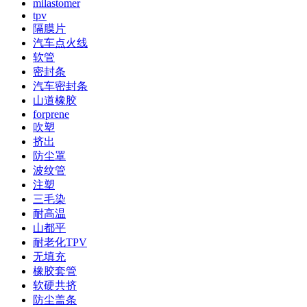
milastomer
tpv
隔膜片
汽车点火线
软管
密封条
汽车密封条
山道橡胶
forprene
吹塑
挤出
防尘罩
波纹管
注塑
三毛染
耐高温
山都平
耐老化TPV
无填充
橡胶套管
软硬共挤
防尘盖条