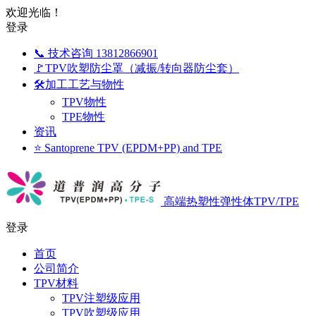
欢迎光临！
登录
📞 技术咨询 13812866901
🚩TPV吹塑防尘罩（减振/转向器防尘套）
🛠️加工工艺与物性
TPV物性
TPE物性
资讯
⭐ Santoprene TPV (EPDM+PP) and TPE
高端热塑性弹性体TPV/TPE
登录
首页
公司简介
TPV材料
TPV注塑级应用
TPV吹塑级应用