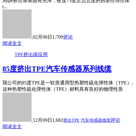
用tpe挤出条表面有光泽，硬度75度正负五度的热塑性弹性体
t...
02月06日
1,709
评论
阅读全文
TPE挤出级应用
85度挤出TPE汽车传感器系列线缆
我公司的85度TPE是一软质通用型热塑性硫化弹性体（TPE）,
这种热塑性硫化弹性体（TPE）材料具有良好的物理性质
12月09日
1,682
评论
挤出TPE
汽车传感器线缆
阅读全文