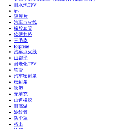
耐水泡TPV
tpv
隔膜片
汽车点火线
橡胶套管
软硬共挤
三毛染
forprene
汽车点火线
山都平
耐老化TPV
软管
汽车密封条
密封条
吹塑
无填充
山道橡胶
耐高温
波纹管
防尘罩
挤出