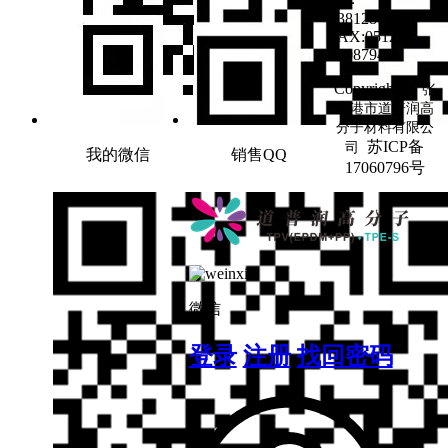
13812866901
FAX:0512-
67087943
Copyright ©
张
家港市道普润高
分子材料有限公
苏ICP备
司
我的微信
销售QQ
17060796号
微信
登录
注册
找回密码