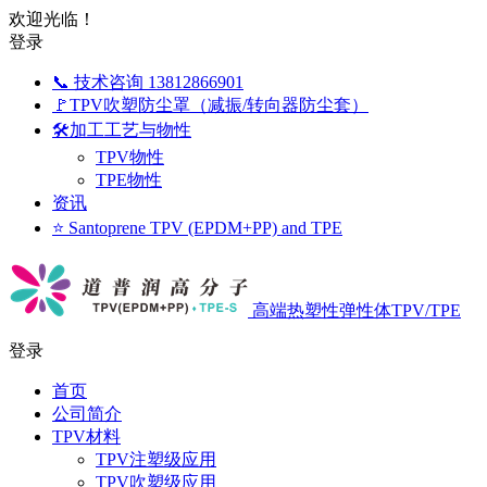
欢迎光临！
登录
📞 技术咨询 13812866901
🚩TPV吹塑防尘罩（减振/转向器防尘套）
🛠️加工工艺与物性
TPV物性
TPE物性
资讯
⭐ Santoprene TPV (EPDM+PP) and TPE
高端热塑性弹性体TPV/TPE
登录
首页
公司简介
TPV材料
TPV注塑级应用
TPV吹塑级应用