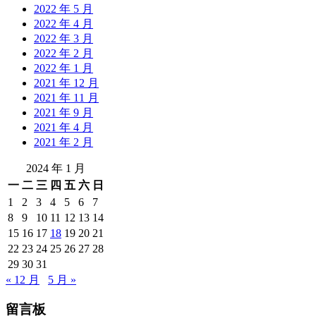
2022 年 5 月
2022 年 4 月
2022 年 3 月
2022 年 2 月
2022 年 1 月
2021 年 12 月
2021 年 11 月
2021 年 9 月
2021 年 4 月
2021 年 2 月
2024 年 1 月
一
二
三
四
五
六
日
1
2
3
4
5
6
7
8
9
10
11
12
13
14
15
16
17
18
19
20
21
22
23
24
25
26
27
28
29
30
31
« 12 月
5 月 »
留言板