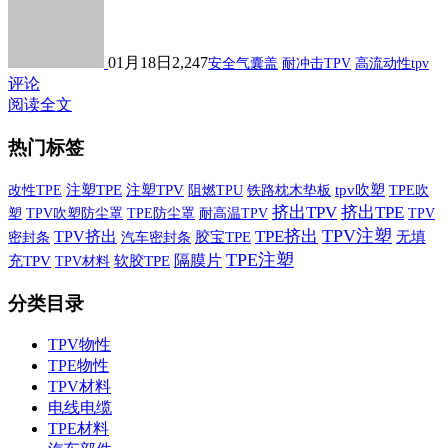
01月18日
2,247
安全气囊盖
耐冲击TPV
高流动性tpv
评论
阅读全文
热门标签
注塑TPE
改性TPE
注塑TPV
阻燃TPU
铁路枕木垫板
tpv吹塑
TPE吹
挤出TPV
挤出TPE
TPV吹塑防尘罩
TPE防尘罩
耐高温TPV
TPV
塑
TPV注塑
TPV挤出
TPE挤出
胶宝TPE
密封条
汽车密封条
无填
TPE注塑
隔膜片
充TPV
TPV材料
软胶TPE
分类目录
TPV物性
TPE物性
TPV材料
电线电缆
TPE材料