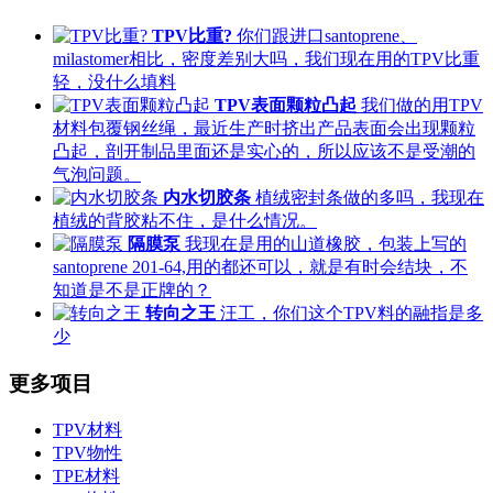
TPV比重?
你们跟进口santoprene、
milastomer相比，密度差别大吗，我们现在用的TPV比重
轻，没什么填料
TPV表面颗粒凸起
我们做的用TPV
材料包覆钢丝绳，最近生产时挤出产品表面会出现颗粒
凸起，剖开制品里面还是实心的，所以应该不是受潮的
气泡问题。
内水切胶条
植绒密封条做的多吗，我现在
植绒的背胶粘不住，是什么情况。
隔膜泵
我现在是用的山道橡胶，包装上写的
santoprene 201-64,用的都还可以，就是有时会结块，不
知道是不是正牌的？
转向之王
汪工，你们这个TPV料的融指是多
少
更多项目
TPV材料
TPV物性
TPE材料