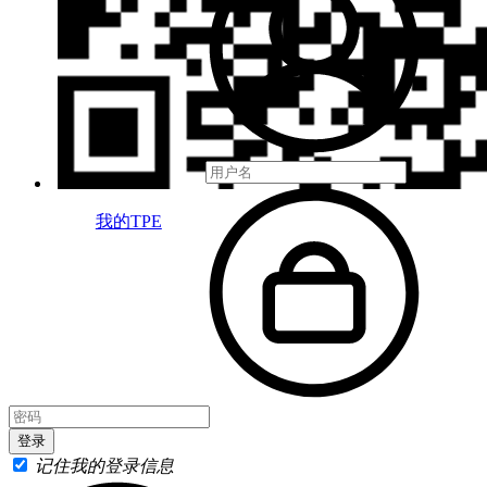
我的TPE
记住我的登录信息