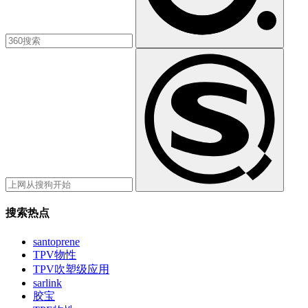
搜索热点
santoprene
TPV物性
TPV吹塑级应用
sarlink
胶宝