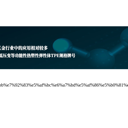
8e%bb%e7%92%83%e5%af%bc%e6%a7%bd%e5%af%86%e5%b0%81%