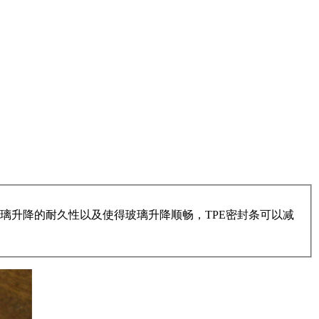
玻璃升降的耐久性以及使得玻璃升降顺畅，TPE密封条可以减