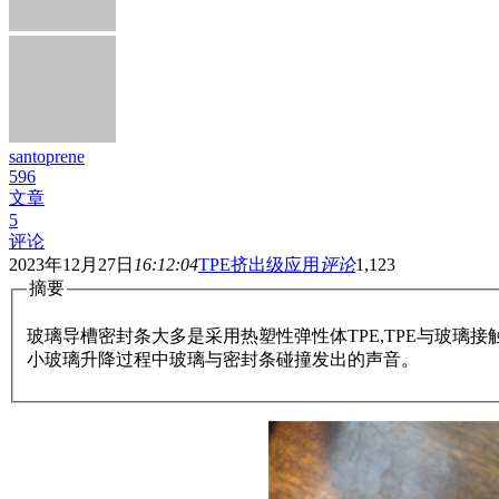
santoprene
596
文章
5
评论
2023年12月27日
16:12:04
TPE挤出级应用
评论
1,123
摘要
玻璃导槽密封条大多是采用热塑性弹性体TPE,TPE与玻璃
小玻璃升降过程中玻璃与密封条碰撞发出的声音。