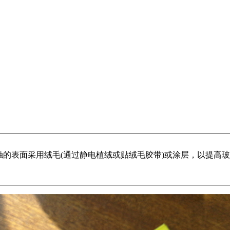
接触的表面采用绒毛(通过静电植绒或贴绒毛胶带)或涂层，以提高