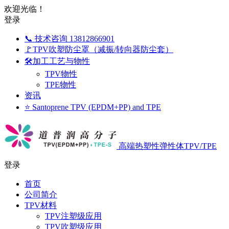
欢迎光临！
登录
📞 技术咨询 13812866901
🚩TPV吹塑防尘罩（减振/转向器防尘套）
🛠️加工工艺与物性
TPV物性
TPE物性
资讯
⭐ Santoprene TPV (EPDM+PP) and TPE
高端热塑性弹性体TPV/TPE
登录
首页
公司简介
TPV材料
TPV注塑级应用
TPV吹塑级应用