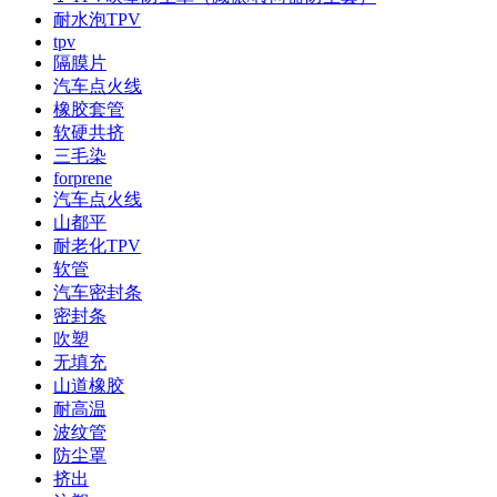
耐水泡TPV
tpv
隔膜片
汽车点火线
橡胶套管
软硬共挤
三毛染
forprene
汽车点火线
山都平
耐老化TPV
软管
汽车密封条
密封条
吹塑
无填充
山道橡胶
耐高温
波纹管
防尘罩
挤出