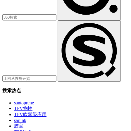
搜索热点
santoprene
TPV物性
TPV吹塑级应用
sarlink
胶宝