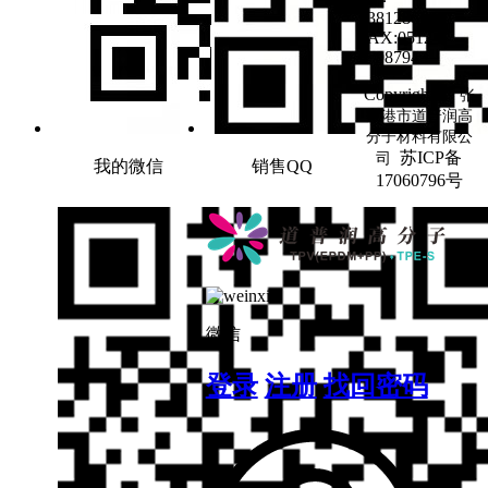
13812866901
FAX:0512-
67087943
Copyright ©
张
家港市道普润高
分子材料有限公
苏ICP备
司
我的微信
销售QQ
17060796号
微信
登录
注册
找回密码