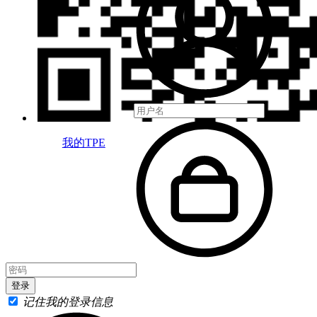
我的TPE
记住我的登录信息