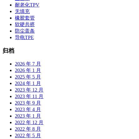
耐老化TPV
无填充
橡胶套管
软硬共挤
防尘盖条
导电TPE
归档
2026 年 7 月
2026 年 1 月
2025 年 5 月
2024 年 1 月
2023 年 12 月
2023 年 11 月
2023 年 9 月
2023 年 4 月
2023 年 1 月
2022 年 12 月
2022 年 8 月
2022 年 5 月