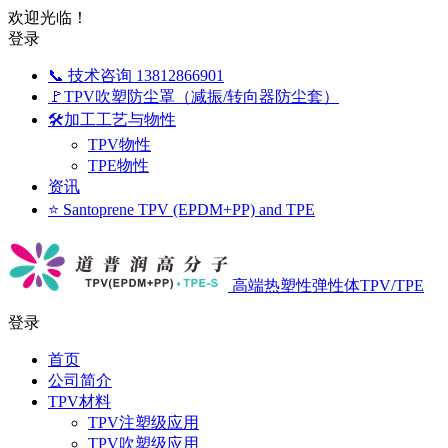
欢迎光临！
登录
📞 技术咨询 13812866901
🚩TPV吹塑防尘罩（减振/转向器防尘套）
🛠️加工工艺与物性
TPV物性
TPE物性
资讯
⭐ Santoprene TPV (EPDM+PP) and TPE
高端热塑性弹性体TPV/TPE
登录
首页
公司简介
TPV材料
TPV注塑级应用
TPV吹塑级应用