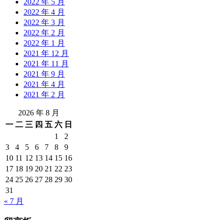
2022 年 5 月
2022 年 4 月
2022 年 3 月
2022 年 2 月
2022 年 1 月
2021 年 12 月
2021 年 11 月
2021 年 9 月
2021 年 4 月
2021 年 2 月
2026 年 8 月
一
二
三
四
五
六
日
1
2
3
4
5
6
7
8
9
10
11
12
13
14
15
16
17
18
19
20
21
22
23
24
25
26
27
28
29
30
31
« 7 月