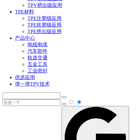
TPV挤出级应用
TPE材料
TPE注塑级应用
TPE吹塑级应用
TPE挤出级应用
产品中心
电线电缆
汽车部件
轨道交通
五金工具
工业密封
优选应用
弹一弹TPV技术