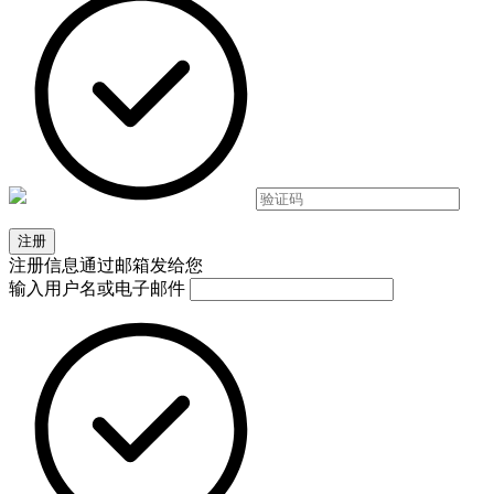
注册信息通过邮箱发给您
输入用户名或电子邮件