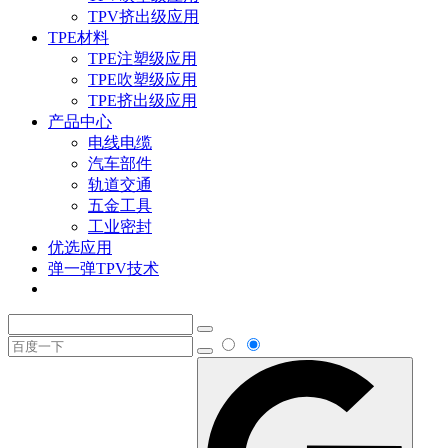
TPV挤出级应用
TPE材料
TPE注塑级应用
TPE吹塑级应用
TPE挤出级应用
产品中心
电线电缆
汽车部件
轨道交通
五金工具
工业密封
优选应用
弹一弹TPV技术