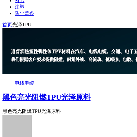
挤出
注塑
防尘盖条
首页
光泽TPU
电线电缆
黑色亮光阻燃TPU光泽原料
黑色亮光阻燃TPU光泽原料