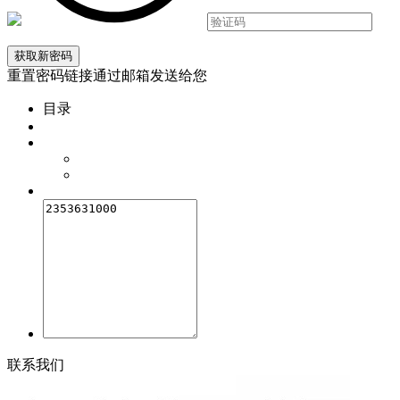
重置密码链接通过邮箱发送给您
目录
联
系
我
们