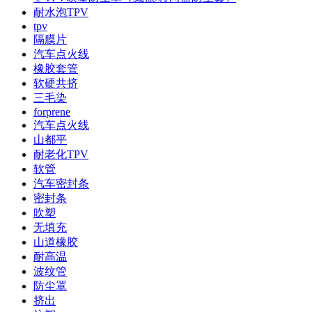
耐水泡TPV
tpv
隔膜片
汽车点火线
橡胶套管
软硬共挤
三毛染
forprene
汽车点火线
山都平
耐老化TPV
软管
汽车密封条
密封条
吹塑
无填充
山道橡胶
耐高温
波纹管
防尘罩
挤出