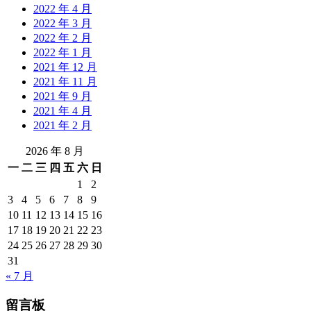
2022 年 4 月
2022 年 3 月
2022 年 2 月
2022 年 1 月
2021 年 12 月
2021 年 11 月
2021 年 9 月
2021 年 4 月
2021 年 2 月
2026 年 8 月
一
二
三
四
五
六
日
1
2
3
4
5
6
7
8
9
10
11
12
13
14
15
16
17
18
19
20
21
22
23
24
25
26
27
28
29
30
31
« 7 月
留言板