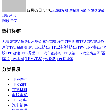
12月09日
7,776
压滤机板材
增韧聚丙烯
耐发烟硝酸
评论
TPE
阅读全文
热门标签
胶宝TPE
无填充TPV
铁路枕木垫板
注塑TPV
阻燃TPU
TPV密封条
TPE注塑
TPE挤出
挤出TPV
TPV挤出
注塑TPE
耐高温TPV
软
挤出TPE
隔
胶TPE
改性TPE
汽车密封条
TPV吹塑防尘罩
TPE吹塑
TPV注塑
膜片
TPV材料
tpv吹塑
TPE防尘罩
分类目录
TPV物性
TPE物性
TPV材料
电线电缆
TPE材料
汽车部件