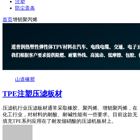
注塑
防尘盖条
首页
增韧聚丙烯
山道橡胶
TPE注塑压滤板材
压滤机行业压滤板材通常采取橡胶、聚丙烯、增韧聚丙烯，在
化工行业，对材料的耐酸、耐碱性能有一些要求。目前这款无
填充TPE系列应用在了耐发烟硝酸的压滤机板材上。