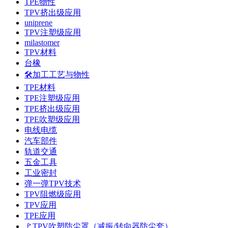
TPE物性
TPV挤出级应用
uniprene
TPV注塑级应用
milastomer
TPV材料
台橡
🛠️加工工艺与物性
TPE材料
TPE注塑级应用
TPE挤出级应用
TPE吹塑级应用
电线电缆
汽车部件
轨道交通
五金工具
工业密封
弹一弹TPV技术
TPV阻燃级应用
TPV应用
TPE应用
🚩TPV吹塑防尘罩（减振/转向器防尘套）