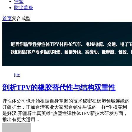
注塑
防尘盖条
首页
复合成型
tpv
剖析TPV的橡胶替代性与结构双重性
弹性体公司也开始根据自身掌握的技术秘密在橡塑领域连续的
开疆扩土，正如台湾实业大家郭台铭先生说的一样“争权夺利
是好汉,开疆辟土真英雄”热塑性弹性体TPV新技术研发方面，
推出有更大适用...