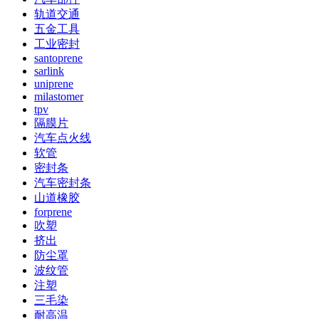
轨道交通
五金工具
工业密封
santoprene
sarlink
uniprene
milastomer
tpv
隔膜片
汽车点火线
软管
密封条
汽车密封条
山道橡胶
forprene
吹塑
挤出
防尘罩
波纹管
注塑
三毛染
耐高温