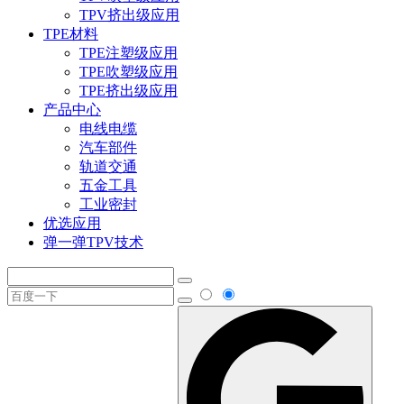
TPV挤出级应用
TPE材料
TPE注塑级应用
TPE吹塑级应用
TPE挤出级应用
产品中心
电线电缆
汽车部件
轨道交通
五金工具
工业密封
优选应用
弹一弹TPV技术