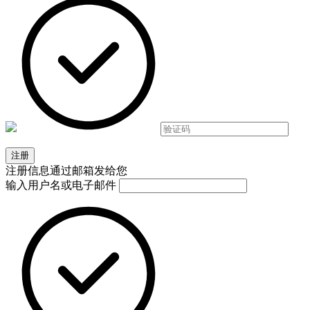
注册信息通过邮箱发给您
输入用户名或电子邮件