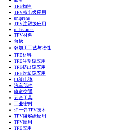
胶宝
TPE物性
TPV挤出级应用
uniprene
TPV注塑级应用
milastomer
TPV材料
台橡
🛠️加工工艺与物性
TPE材料
TPE注塑级应用
TPE挤出级应用
TPE吹塑级应用
电线电缆
汽车部件
轨道交通
五金工具
工业密封
弹一弹TPV技术
TPV阻燃级应用
TPV应用
TPE应用