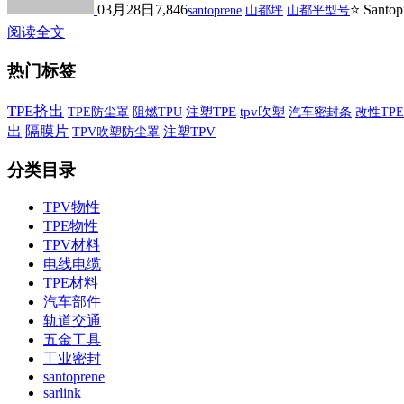
03月28日
7,846
⭐ Santo
santoprene
山都坪
山都平型号
阅读全文
热门标签
TPE挤出
注塑TPE
TPE防尘罩
阻燃TPU
tpv吹塑
汽车密封条
改性TPE
出
隔膜片
TPV吹塑防尘罩
注塑TPV
分类目录
TPV物性
TPE物性
TPV材料
电线电缆
TPE材料
汽车部件
轨道交通
五金工具
工业密封
santoprene
sarlink