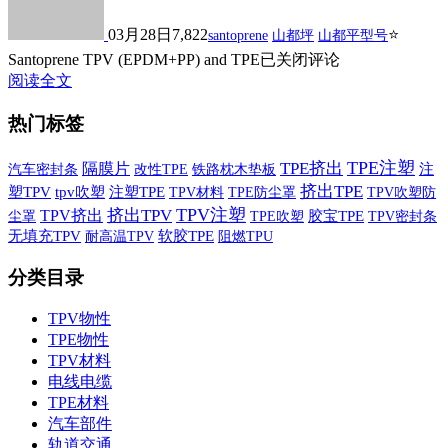
03月28日
7,822
⭐
santoprene
山都坪
山都平型号
Santoprene TPV (EPDM+PP) and TPE
已关闭评论
阅读全文
热门标签
TPE注塑
TPE挤出
隔膜片
汽车密封条
改性TPE
铁路枕木垫板
注
挤出TPE
注塑TPE
塑TPV
tpv吹塑
TPV材料
TPE防尘罩
TPV吹塑防
TPV注塑
TPV挤出
挤出TPV
胶宝TPE
尘罩
TPV密封条
TPE吹塑
无填充TPV
耐高温TPV
软胶TPE
阻燃TPU
分类目录
TPV物性
TPE物性
TPV材料
电线电缆
TPE材料
汽车部件
轨道交通