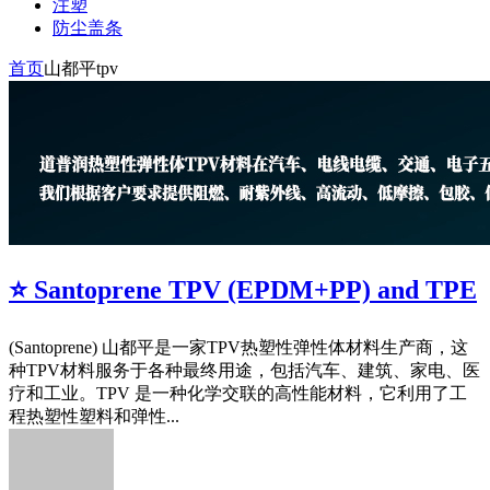
注塑
防尘盖条
首页
山都平tpv
⭐ Santoprene TPV (EPDM+PP) and TPE
(Santoprene) 山都平是一家TPV热塑性弹性体材料生产商，这
种TPV材料服务于各种最终用途，包括汽车、建筑、家电、医
疗和工业。TPV 是一种化学交联的高性能材料，它利用了工
程热塑性塑料和弹性...