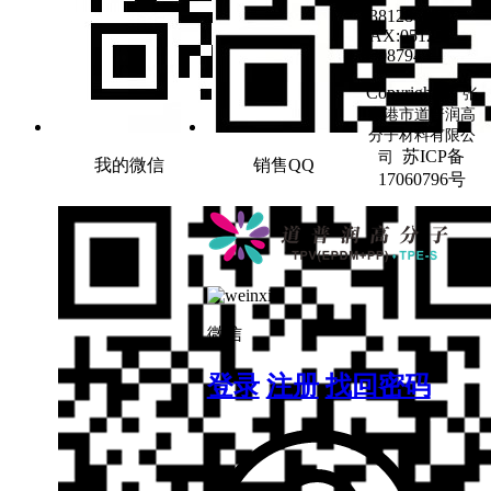
13812866901
FAX:0512-
67087943
Copyright ©
张
家港市道普润高
分子材料有限公
苏ICP备
司
我的微信
销售QQ
17060796号
微信
登录
注册
找回密码