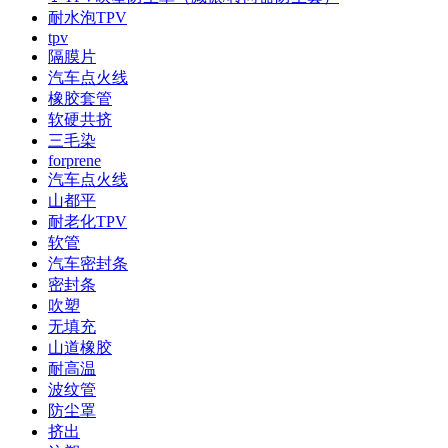
耐水泡TPV
tpv
隔膜片
汽车点火线
橡胶套管
软硬共挤
三毛染
forprene
汽车点火线
山都平
耐老化TPV
软管
汽车密封条
密封条
吹塑
无填充
山道橡胶
耐高温
波纹管
防尘罩
挤出