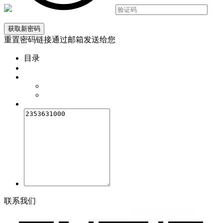
重置密码链接通过邮箱发送给您
目录
联
系
我
们