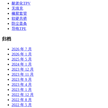
耐老化TPV
无填充
橡胶套管
软硬共挤
防尘盖条
导电TPE
归档
2026 年 7 月
2026 年 1 月
2025 年 5 月
2024 年 1 月
2023 年 12 月
2023 年 11 月
2023 年 9 月
2023 年 4 月
2023 年 1 月
2022 年 12 月
2022 年 8 月
2022 年 5 月