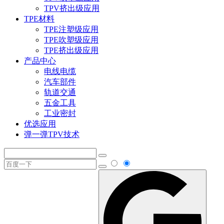
TPV挤出级应用
TPE材料
TPE注塑级应用
TPE吹塑级应用
TPE挤出级应用
产品中心
电线电缆
汽车部件
轨道交通
五金工具
工业密封
优选应用
弹一弹TPV技术