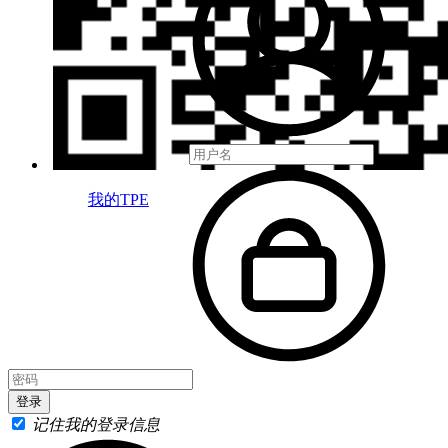
我的TPE
记住我的登录信息