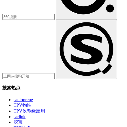
搜索热点
santoprene
TPV物性
TPV吹塑级应用
sarlink
胶宝