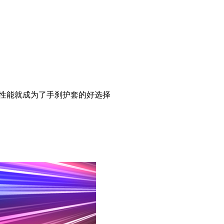
环保性能就成为了手刹护套的好选择