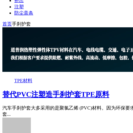
挤出
注塑
防尘盖条
首页
手刹护套
TPE材料
替代PVC注塑造手刹护套TPE原料
汽车手刹护套大多采用的是聚氯乙烯 (PVC)材料。因为环保
套...