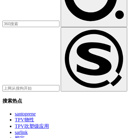
搜索热点
santoprene
TPV物性
TPV吹塑级应用
sarlink