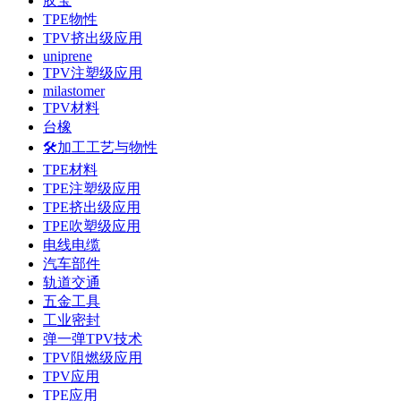
胶宝
TPE物性
TPV挤出级应用
uniprene
TPV注塑级应用
milastomer
TPV材料
台橡
🛠️加工工艺与物性
TPE材料
TPE注塑级应用
TPE挤出级应用
TPE吹塑级应用
电线电缆
汽车部件
轨道交通
五金工具
工业密封
弹一弹TPV技术
TPV阻燃级应用
TPV应用
TPE应用