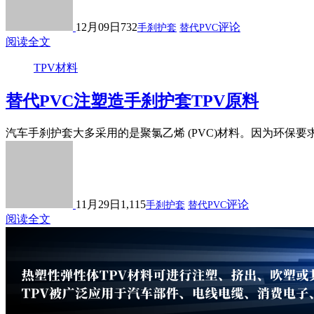
12月09日
732
评论
手刹护套
替代PVC
阅读全文
TPV材料
替代PVC注塑造手刹护套TPV原料
汽车手刹护套大多采用的是聚氯乙烯 (PVC)材料。因为环保要
11月29日
1,115
评论
手刹护套
替代PVC
阅读全文