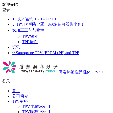
欢迎光临！
登录
📞 技术咨询 13812866901
🚩TPV吹塑防尘罩（减振/转向器防尘套）
🛠️加工工艺与物性
TPV物性
TPE物性
资讯
⭐ Santoprene TPV (EPDM+PP) and TPE
高端热塑性弹性体TPV/TPE
登录
首页
公司简介
TPV材料
TPV注塑级应用
TPV吹塑级应用