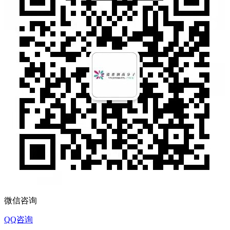
微信咨询
QQ咨询