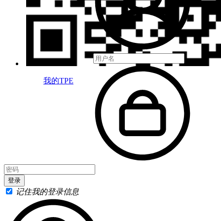
我的TPE
记住我的登录信息