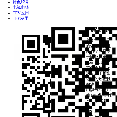
特色牌号
电线电缆
TPV应用
TPE应用
了解道普润
道普润高分子
的热塑性弹性
体TPV也是基
于国外的全动
态硫化TPV固
态聚合技术方
法立志于推出
稳定的热塑性
弹性体TPV应
用牌号和适用
的TPE多元化配
方。 技术咨
询：
13812866901
FAX:0512-