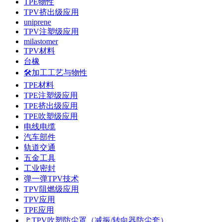
TPE物性
TPV挤出级应用
uniprene
TPV注塑级应用
milastomer
TPV材料
台橡
🛠️加工工艺与物性
TPE材料
TPE注塑级应用
TPE挤出级应用
TPE吹塑级应用
电线电缆
汽车部件
轨道交通
五金工具
工业密封
弹一弹TPV技术
TPV阻燃级应用
TPV应用
TPE应用
🚩TPV吹塑防尘罩（减振/转向器防尘套）