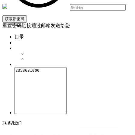
重置密码链接通过邮箱发送给您
目录
联
系
我
们