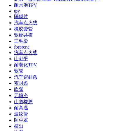
耐水泡TPV
tpv
隔膜片
汽车点火线
橡胶套管
软硬共挤
三毛染
forprene
汽车点火线
山都平
耐老化TPV
软管
汽车密封条
密封条
吹塑
无填充
山道橡胶
耐高温
波纹管
防尘罩
挤出