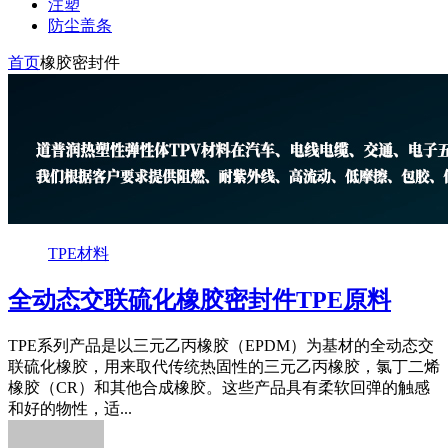
注塑
防尘盖条
首页
橡胶密封件
TPE材料
全动态交联硫化橡胶密封件TPE原料
TPE系列产品是以三元乙丙橡胶（EPDM）为基材的全动态交
联硫化橡胶，用来取代传统热固性的三元乙丙橡胶，氯丁二烯
橡胶（CR）和其他合成橡胶。这些产品具有柔软回弹的触感
和好的物性，适...