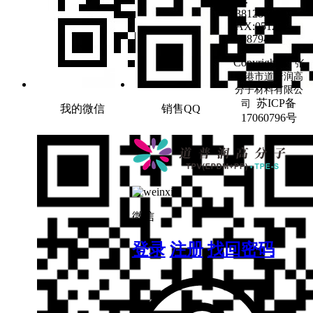
13812866901
FAX:0512-
67087943
Copyright ©
张
家港市道普润高
分子材料有限公
苏ICP备
司
我的微信
销售QQ
17060796号
微信
登录
注册
找回密码