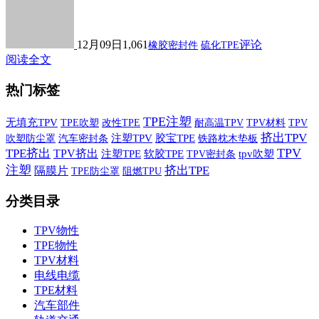
12月09日
1,061
评论
橡胶密封件
硫化TPE
阅读全文
热门标签
TPE注塑
无填充TPV
改性TPE
耐高温TPV
TPV材料
TPV
TPE吹塑
挤出TPV
胶宝TPE
吹塑防尘罩
汽车密封条
注塑TPV
铁路枕木垫板
TPV
TPE挤出
TPV挤出
注塑TPE
软胶TPE
TPV密封条
tpv吹塑
注塑
挤出TPE
隔膜片
TPE防尘罩
阻燃TPU
分类目录
TPV物性
TPE物性
TPV材料
电线电缆
TPE材料
汽车部件