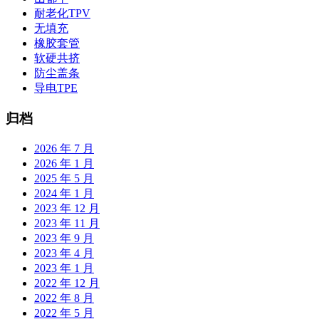
耐老化TPV
无填充
橡胶套管
软硬共挤
防尘盖条
导电TPE
归档
2026 年 7 月
2026 年 1 月
2025 年 5 月
2024 年 1 月
2023 年 12 月
2023 年 11 月
2023 年 9 月
2023 年 4 月
2023 年 1 月
2022 年 12 月
2022 年 8 月
2022 年 5 月