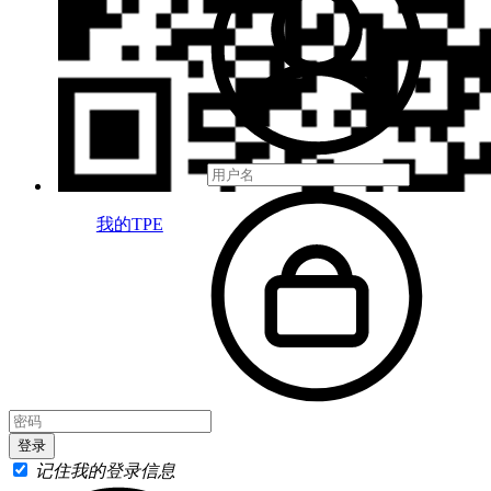
我的TPE
记住我的登录信息