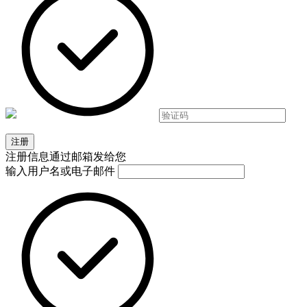
注册信息通过邮箱发给您
输入用户名或电子邮件