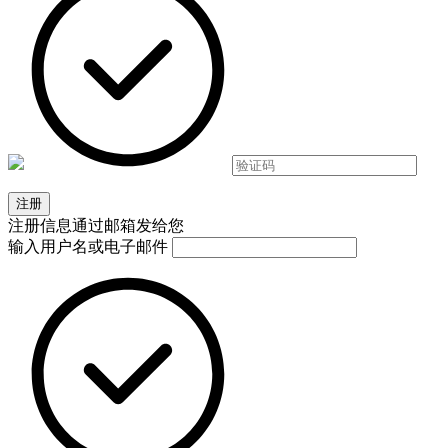
注册信息通过邮箱发给您
输入用户名或电子邮件