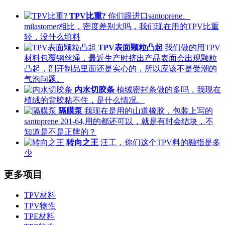
TPV比重?
你们跟进口santoprene、
milastomer相比，密度差别大吗，我们现在用的TPV比重
轻，没什么填料
TPV表面颗粒凸起
我们做的用TPV
材料包覆钢丝绳，最近生产时挤出产品表面会出现颗粒
凸起，剖开制品里面还是实心的，所以应该不是受潮的
气泡问题。
内水切胶条
植绒密封条做的多吗，我现在
植绒的背胶粘不住，是什么情况。
隔膜泵
我现在是用的山道橡胶，包装上写的
santoprene 201-64,用的都还可以，就是有时会结块，不
知道是不是正牌的？
转向之王
汪工，你们这个TPV料的融指是多
少
更多项目
TPV材料
TPV物性
TPE材料