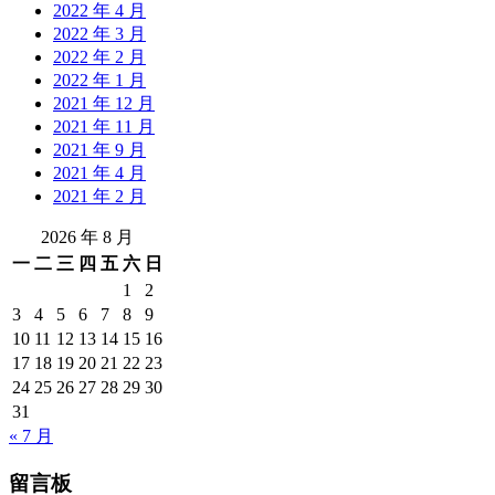
2022 年 4 月
2022 年 3 月
2022 年 2 月
2022 年 1 月
2021 年 12 月
2021 年 11 月
2021 年 9 月
2021 年 4 月
2021 年 2 月
2026 年 8 月
一
二
三
四
五
六
日
1
2
3
4
5
6
7
8
9
10
11
12
13
14
15
16
17
18
19
20
21
22
23
24
25
26
27
28
29
30
31
« 7 月
留言板