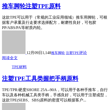
推车脚轮注塑TPE原料
这款TPE可以用于（常规的工业应用领域）推车用脚轮，可根
据客户承重及行走要求选择配方，耐磨性良好，可包胶
PP/ABS/PA等材质内轮。
12月09日
1,148
评论
推车脚轮
注塑TPE
阅读全文
TPE材料
注塑TPE工具类握把手柄原料
TPE/TPR:硬度SHORE 25A--90A，可以用于各种手推车，自行
车以及各种机械工具类手柄，手感良好，可以用于注塑成型，
这款TPE(SEBS、SBS)原料的密度可以根据客户...