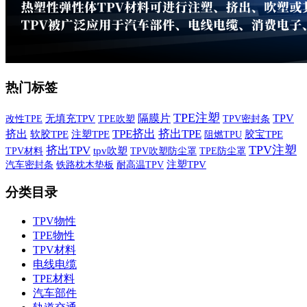
热门标签
TPE注塑
TPV
隔膜片
改性TPE
无填充TPV
TPV密封条
TPE吹塑
挤出
TPE挤出
挤出TPE
注塑TPE
胶宝TPE
软胶TPE
阻燃TPU
TPV注塑
挤出TPV
TPV材料
tpv吹塑
TPV吹塑防尘罩
TPE防尘罩
汽车密封条
铁路枕木垫板
耐高温TPV
注塑TPV
分类目录
TPV物性
TPE物性
TPV材料
电线电缆
TPE材料
汽车部件