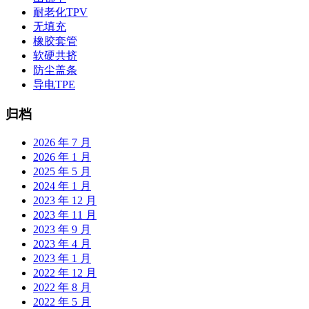
耐老化TPV
无填充
橡胶套管
软硬共挤
防尘盖条
导电TPE
归档
2026 年 7 月
2026 年 1 月
2025 年 5 月
2024 年 1 月
2023 年 12 月
2023 年 11 月
2023 年 9 月
2023 年 4 月
2023 年 1 月
2022 年 12 月
2022 年 8 月
2022 年 5 月