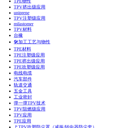
TPE物性
TPV挤出级应用
uniprene
TPV注塑级应用
milastomer
TPV材料
台橡
🛠️加工工艺与物性
TPE材料
TPE注塑级应用
TPE挤出级应用
TPE吹塑级应用
电线电缆
汽车部件
轨道交通
五金工具
工业密封
弹一弹TPV技术
TPV阻燃级应用
TPV应用
TPE应用
🚩TPV吹塑防尘罩（减振/转向器防尘套）