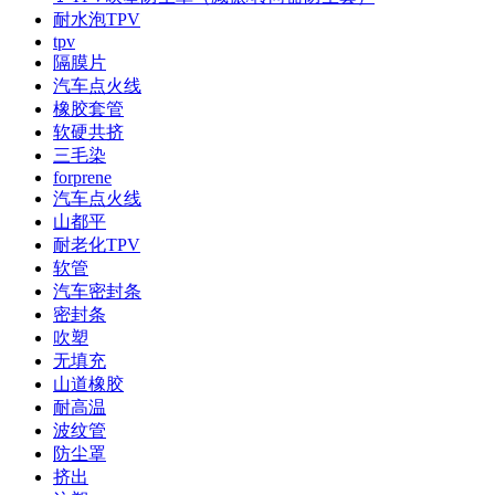
耐水泡TPV
tpv
隔膜片
汽车点火线
橡胶套管
软硬共挤
三毛染
forprene
汽车点火线
山都平
耐老化TPV
软管
汽车密封条
密封条
吹塑
无填充
山道橡胶
耐高温
波纹管
防尘罩
挤出