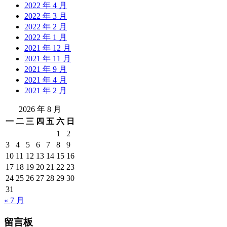
2022 年 4 月
2022 年 3 月
2022 年 2 月
2022 年 1 月
2021 年 12 月
2021 年 11 月
2021 年 9 月
2021 年 4 月
2021 年 2 月
2026 年 8 月
一
二
三
四
五
六
日
1
2
3
4
5
6
7
8
9
10
11
12
13
14
15
16
17
18
19
20
21
22
23
24
25
26
27
28
29
30
31
« 7 月
留言板