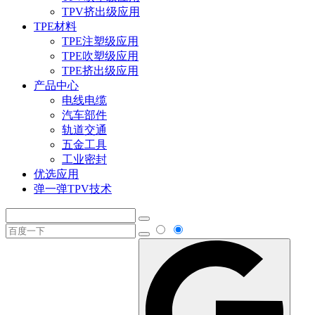
TPV挤出级应用
TPE材料
TPE注塑级应用
TPE吹塑级应用
TPE挤出级应用
产品中心
电线电缆
汽车部件
轨道交通
五金工具
工业密封
优选应用
弹一弹TPV技术