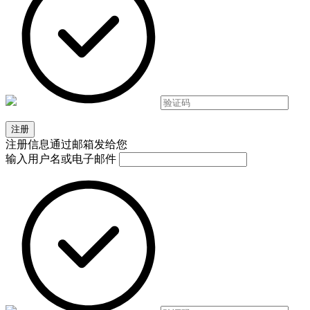
注册信息通过邮箱发给您
输入用户名或电子邮件