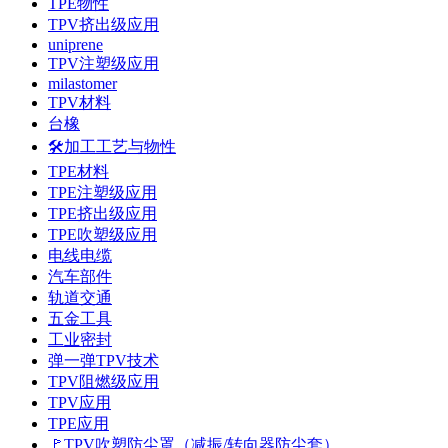
TPE物性
TPV挤出级应用
uniprene
TPV注塑级应用
milastomer
TPV材料
台橡
🛠️加工工艺与物性
TPE材料
TPE注塑级应用
TPE挤出级应用
TPE吹塑级应用
电线电缆
汽车部件
轨道交通
五金工具
工业密封
弹一弹TPV技术
TPV阻燃级应用
TPV应用
TPE应用
🚩TPV吹塑防尘罩（减振/转向器防尘套）