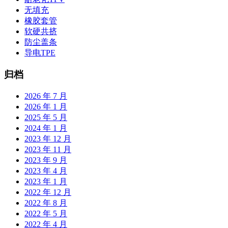
无填充
橡胶套管
软硬共挤
防尘盖条
导电TPE
归档
2026 年 7 月
2026 年 1 月
2025 年 5 月
2024 年 1 月
2023 年 12 月
2023 年 11 月
2023 年 9 月
2023 年 4 月
2023 年 1 月
2022 年 12 月
2022 年 8 月
2022 年 5 月
2022 年 4 月