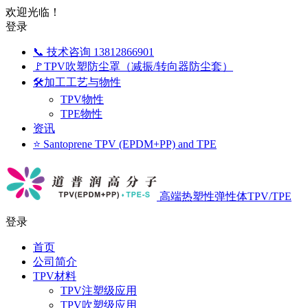
欢迎光临！
登录
📞 技术咨询 13812866901
🚩TPV吹塑防尘罩（减振/转向器防尘套）
🛠️加工工艺与物性
TPV物性
TPE物性
资讯
⭐ Santoprene TPV (EPDM+PP) and TPE
高端热塑性弹性体TPV/TPE
登录
首页
公司简介
TPV材料
TPV注塑级应用
TPV吹塑级应用