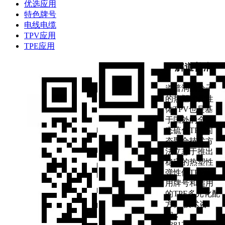
优选应用
特色牌号
电线电缆
TPV应用
TPE应用
了解道普润
道普润高分子
的热塑性弹性
体TPV也是基
于国外的全动
态硫化TPV固
态聚合技术方
法立志于推出
稳定的热塑性
弹性体TPV应
用牌号和适用
的TPE多元化配
方。 技术咨
询：
13812866901