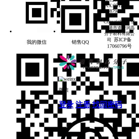
FAX:0512-
67087943
Copyright ©
张
家港市道普润高
分子材料有限公
苏ICP备
司
我的微信
销售QQ
17060796号
微信
登录
注册
找回密码