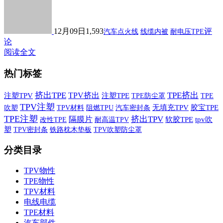
12月09日
1,593
评
汽车点火线
线缆内被
耐电压TPE
论
阅读全文
热门标签
挤出TPE
TPV挤出
TPE挤出
注塑TPE
注塑TPV
TPE防尘罩
TPE
TPV注塑
胶宝TPE
TPV材料
阻燃TPU
汽车密封条
无填充TPV
吹塑
TPE注塑
挤出TPV
隔膜片
改性TPE
耐高温TPV
软胶TPE
tpv吹
塑
TPV密封条
铁路枕木垫板
TPV吹塑防尘罩
分类目录
TPV物性
TPE物性
TPV材料
电线电缆
TPE材料
汽车部件