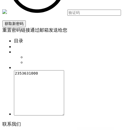
重置密码链接通过邮箱发送给您
目录
联
系
我
们