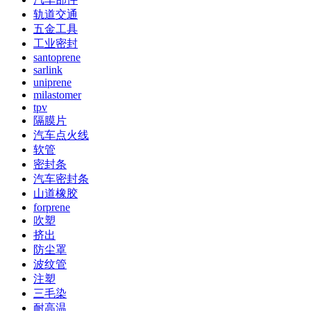
轨道交通
五金工具
工业密封
santoprene
sarlink
uniprene
milastomer
tpv
隔膜片
汽车点火线
软管
密封条
汽车密封条
山道橡胶
forprene
吹塑
挤出
防尘罩
波纹管
注塑
三毛染
耐高温