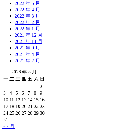
2022 年 5 月
2022 年 4 月
2022 年 3 月
2022 年 2 月
2022 年 1 月
2021 年 12 月
2021 年 11 月
2021 年 9 月
2021 年 4 月
2021 年 2 月
2026 年 8 月
一
二
三
四
五
六
日
1
2
3
4
5
6
7
8
9
10
11
12
13
14
15
16
17
18
19
20
21
22
23
24
25
26
27
28
29
30
31
« 7 月