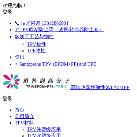
欢迎光临！
登录
📞 技术咨询 13812866901
🚩TPV吹塑防尘罩（减振/转向器防尘套）
🛠️加工工艺与物性
TPV物性
TPE物性
资讯
⭐ Santoprene TPV (EPDM+PP) and TPE
高端热塑性弹性体TPV/TPE
登录
首页
公司简介
TPV材料
TPV注塑级应用
TPV吹塑级应用