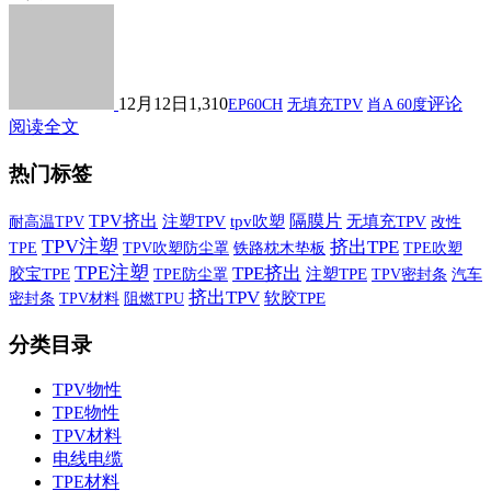
12月12日
1,310
评论
EP60CH
无填充TPV
肖A 60度
阅读全文
热门标签
TPV挤出
隔膜片
耐高温TPV
注塑TPV
tpv吹塑
无填充TPV
改性
TPV注塑
挤出TPE
TPE
TPV吹塑防尘罩
铁路枕木垫板
TPE吹塑
TPE注塑
TPE挤出
胶宝TPE
注塑TPE
TPE防尘罩
TPV密封条
汽车
挤出TPV
密封条
TPV材料
阻燃TPU
软胶TPE
分类目录
TPV物性
TPE物性
TPV材料
电线电缆
TPE材料