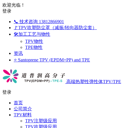
欢迎光临！
登录
📞 技术咨询 13812866901
🚩TPV吹塑防尘罩（减振/转向器防尘套）
🛠️加工工艺与物性
TPV物性
TPE物性
资讯
⭐ Santoprene TPV (EPDM+PP) and TPE
高端热塑性弹性体TPV/TPE
登录
首页
公司简介
TPV材料
TPV注塑级应用
TPV吹塑级应用