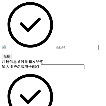
注册信息通过邮箱发给您
输入用户名或电子邮件