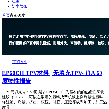
注塑
防尘盖条
首页
肖A 60度
TPV物性
EP60CH TPV材料 | 无填充TPV- 肖A 60
度物性报告
TPV 无填充肖A 60度 是以EPDM、PP为基材的的热塑性硫化
橡胶（TPV），可以在常规的塑料成型机械上像热塑性塑料一
样注塑、吹塑、挤出、模压、淋膜、压延等成型加工，加工温
度具...