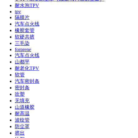
耐水泡TPV
tpv
隔膜片
汽车点火线
橡胶套管
软硬共挤
三毛染
forprene
汽车点火线
山都平
耐老化TPV
软管
汽车密封条
密封条
吹塑
无填充
山道橡胶
耐高温
波纹管
防尘罩
挤出