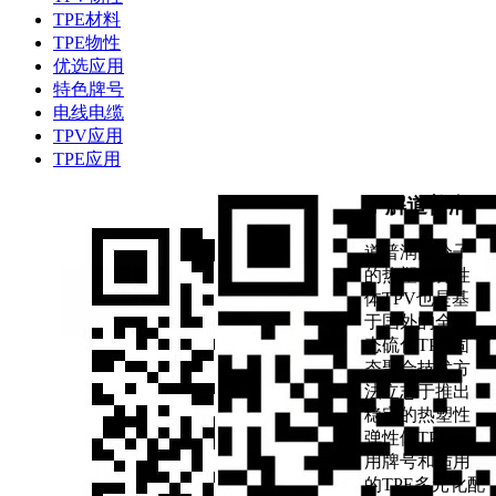
TPE材料
TPE物性
优选应用
特色牌号
电线电缆
TPV应用
TPE应用
了解道普润
道普润高分子
的热塑性弹性
体TPV也是基
于国外的全动
态硫化TPV固
态聚合技术方
法立志于推出
稳定的热塑性
弹性体TPV应
用牌号和适用
的TPE多元化配