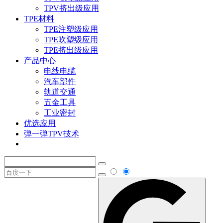
TPV挤出级应用
TPE材料
TPE注塑级应用
TPE吹塑级应用
TPE挤出级应用
产品中心
电线电缆
汽车部件
轨道交通
五金工具
工业密封
优选应用
弹一弹TPV技术