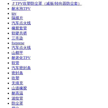
🚩TPV吹塑防尘罩（减振/转向器防尘套）
耐水泡TPV
tpv
隔膜片
汽车点火线
橡胶套管
软硬共挤
三毛染
forprene
汽车点火线
山都平
耐老化TPV
软管
汽车密封条
密封条
吹塑
无填充
山道橡胶
耐高温
波纹管
防尘罩