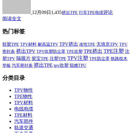
12月09日
1,435
评论
挤出TPE
行车TPE电缆
阅读全文
热门标签
TPV挤出
软胶TPE
TPV材料
耐高温TPV
改性TPE
无填充TPV
TPV
TPE注塑
挤出TPV
TPE挤出
密封条
TPV吹塑防尘罩
注
TPE吹塑
TPV注塑
隔膜片
胶宝TPE
注塑TPE
塑TPV
TPE防尘罩
铁路枕木
挤出TPE
垫板
汽车密封条
tpv吹塑
阻燃TPU
分类目录
TPV物性
TPE物性
TPV材料
电线电缆
TPE材料
汽车部件
轨道交通