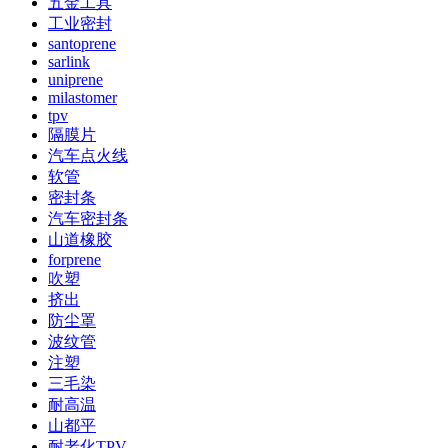
五金工具
工业密封
santoprene
sarlink
uniprene
milastomer
tpv
隔膜片
汽车点火线
软管
密封条
汽车密封条
山道橡胶
forprene
吹塑
挤出
防尘罩
波纹管
注塑
三毛染
耐高温
山都平
耐老化TPV