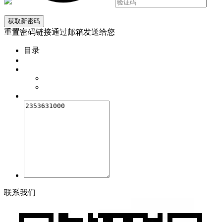
重置密码链接通过邮箱发送给您
目录
联
系
我
们