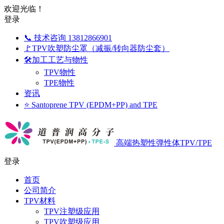
欢迎光临！
登录
📞 技术咨询 13812866901
🚩TPV吹塑防尘罩（减振/转向器防尘套）
🛠️加工工艺与物性
TPV物性
TPE物性
资讯
⭐ Santoprene TPV (EPDM+PP) and TPE
高端热塑性弹性体TPV/TPE
登录
首页
公司简介
TPV材料
TPV注塑级应用
TPV吹塑级应用