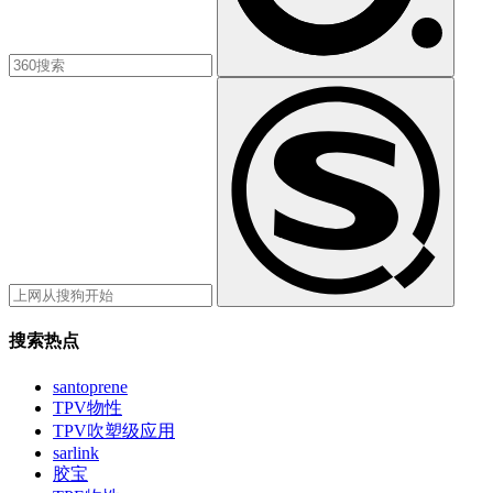
搜索热点
santoprene
TPV物性
TPV吹塑级应用
sarlink
胶宝