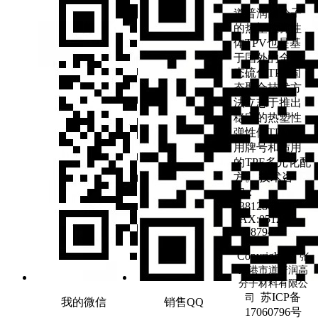
道普润高分子
的热塑性弹性
体TPV也是基
于国外的全动
态硫化TPV固
态聚合技术方
法立志于推出
稳定的热塑性
弹性体TPV应
用牌号和适用
的TPE多元化配
方。 技术咨
询：
13812866901
FAX:0512-
67087943
Copyright ©
张
家港市道普润高
分子材料有限公
苏ICP备
司
我的微信
销售QQ
17060796号