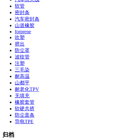
软管
密封条
汽车密封条
山道橡胶
forprene
吹塑
挤出
防尘罩
波纹管
注塑
三毛染
耐高温
山都平
耐老化TPV
无填充
橡胶套管
软硬共挤
防尘盖条
导电TPE
归档