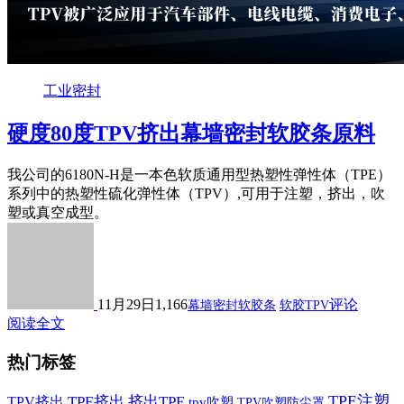
工业密封
硬度80度TPV挤出幕墙密封软胶条原料
我公司的6180N-H是一本色软质通用型热塑性弹性体（TPE）
系列中的热塑性硫化弹性体（TPV）,可用于注塑，挤出，吹
塑或真空成型。
11月29日
1,166
评论
幕墙密封软胶条
软胶TPV
阅读全文
热门标签
TPE注塑
TPV挤出
TPE挤出
挤出TPE
tpv吹塑
TPV吹塑防尘罩