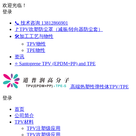
欢迎光临！
登录
📞 技术咨询 13812866901
🚩TPV吹塑防尘罩（减振/转向器防尘套）
🛠️加工工艺与物性
TPV物性
TPE物性
资讯
⭐ Santoprene TPV (EPDM+PP) and TPE
高端热塑性弹性体TPV/TPE
登录
首页
公司简介
TPV材料
TPV注塑级应用
TPV吹塑级应用