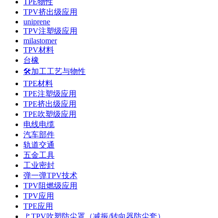
TPE物性
TPV挤出级应用
uniprene
TPV注塑级应用
milastomer
TPV材料
台橡
🛠️加工工艺与物性
TPE材料
TPE注塑级应用
TPE挤出级应用
TPE吹塑级应用
电线电缆
汽车部件
轨道交通
五金工具
工业密封
弹一弹TPV技术
TPV阻燃级应用
TPV应用
TPE应用
🚩TPV吹塑防尘罩（减振/转向器防尘套）