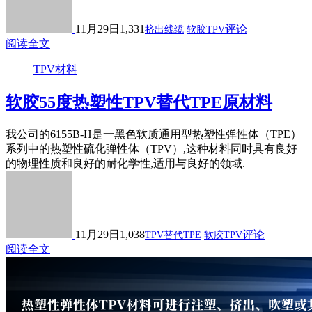
11月29日
1,331
评论
挤出线缆
软胶TPV
阅读全文
TPV材料
软胶55度热塑性TPV替代TPE原材料
我公司的6155B-H是一黑色软质通用型热塑性弹性体（TPE）
系列中的热塑性硫化弹性体（TPV）,这种材料同时具有良好
的物理性质和良好的耐化学性,适用与良好的领域.
11月29日
1,038
评论
TPV替代TPE
软胶TPV
阅读全文