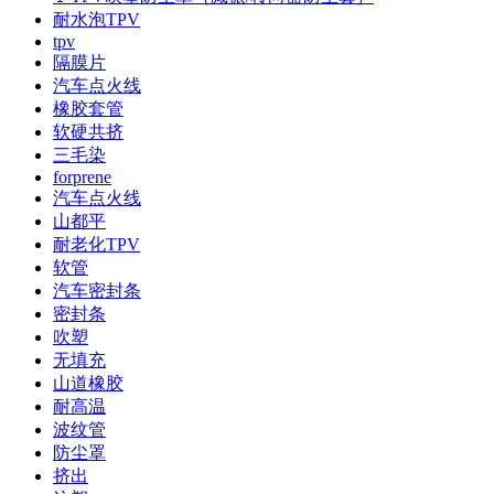
耐水泡TPV
tpv
隔膜片
汽车点火线
橡胶套管
软硬共挤
三毛染
forprene
汽车点火线
山都平
耐老化TPV
软管
汽车密封条
密封条
吹塑
无填充
山道橡胶
耐高温
波纹管
防尘罩
挤出