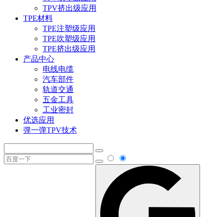
TPV挤出级应用
TPE材料
TPE注塑级应用
TPE吹塑级应用
TPE挤出级应用
产品中心
电线电缆
汽车部件
轨道交通
五金工具
工业密封
优选应用
弹一弹TPV技术