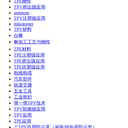
TPE物性
TPV挤出级应用
uniprene
TPV注塑级应用
milastomer
TPV材料
台橡
🛠️加工工艺与物性
TPE材料
TPE注塑级应用
TPE挤出级应用
TPE吹塑级应用
电线电缆
汽车部件
轨道交通
五金工具
工业密封
弹一弹TPV技术
TPV阻燃级应用
TPV应用
TPE应用
🚩TPV吹塑防尘罩（减振/转向器防尘套）