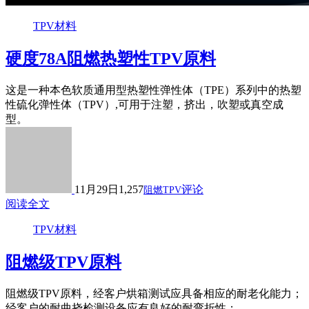
TPV材料
硬度78A阻燃热塑性TPV原料
这是一种本色软质通用型热塑性弹性体（TPE）系列中的热塑
性硫化弹性体（TPV）,可用于注塑，挤出，吹塑或真空成
型。
11月29日
1,257
评论
阻燃TPV
阅读全文
TPV材料
阻燃级TPV原料
阻燃级TPV原料，经客户烘箱测试应具备相应的耐老化能力；
经客户的耐曲挠检测设备应有良好的耐弯折性；