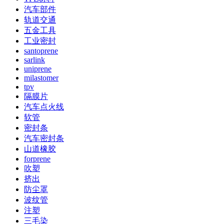
汽车部件
轨道交通
五金工具
工业密封
santoprene
sarlink
uniprene
milastomer
tpv
隔膜片
汽车点火线
软管
密封条
汽车密封条
山道橡胶
forprene
吹塑
挤出
防尘罩
波纹管
注塑
三毛染