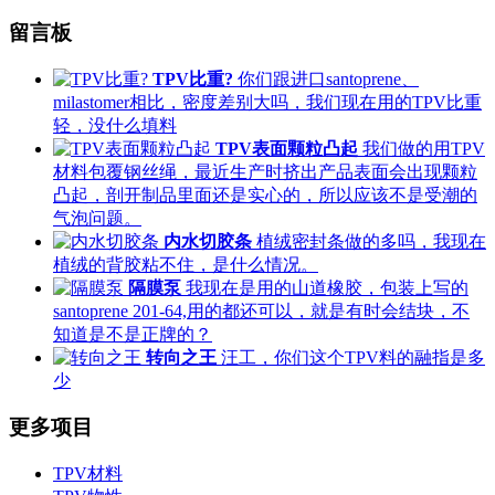
留言板
TPV比重?
你们跟进口santoprene、
milastomer相比，密度差别大吗，我们现在用的TPV比重
轻，没什么填料
TPV表面颗粒凸起
我们做的用TPV
材料包覆钢丝绳，最近生产时挤出产品表面会出现颗粒
凸起，剖开制品里面还是实心的，所以应该不是受潮的
气泡问题。
内水切胶条
植绒密封条做的多吗，我现在
植绒的背胶粘不住，是什么情况。
隔膜泵
我现在是用的山道橡胶，包装上写的
santoprene 201-64,用的都还可以，就是有时会结块，不
知道是不是正牌的？
转向之王
汪工，你们这个TPV料的融指是多
少
更多项目
TPV材料