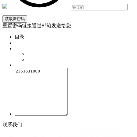
重置密码链接通过邮箱发送给您
目录
联
系
我
们