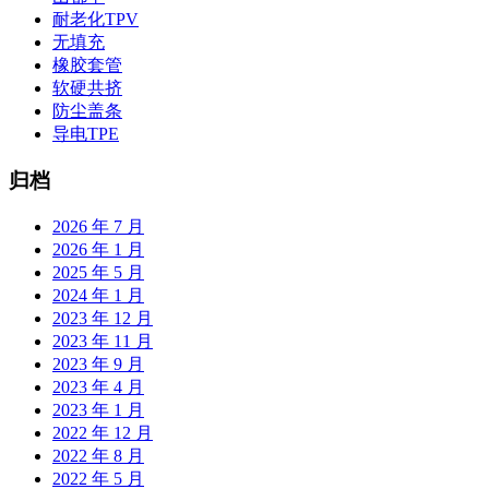
耐老化TPV
无填充
橡胶套管
软硬共挤
防尘盖条
导电TPE
归档
2026 年 7 月
2026 年 1 月
2025 年 5 月
2024 年 1 月
2023 年 12 月
2023 年 11 月
2023 年 9 月
2023 年 4 月
2023 年 1 月
2022 年 12 月
2022 年 8 月
2022 年 5 月