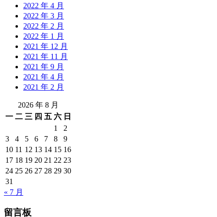
2022 年 4 月
2022 年 3 月
2022 年 2 月
2022 年 1 月
2021 年 12 月
2021 年 11 月
2021 年 9 月
2021 年 4 月
2021 年 2 月
2026 年 8 月
一
二
三
四
五
六
日
1
2
3
4
5
6
7
8
9
10
11
12
13
14
15
16
17
18
19
20
21
22
23
24
25
26
27
28
29
30
31
« 7 月
留言板