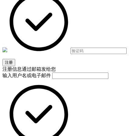
注册信息通过邮箱发给您
输入用户名或电子邮件