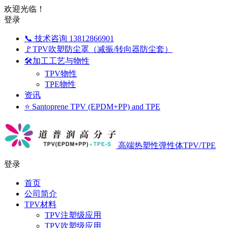
欢迎光临！
登录
📞 技术咨询 13812866901
🚩TPV吹塑防尘罩（减振/转向器防尘套）
🛠️加工工艺与物性
TPV物性
TPE物性
资讯
⭐ Santoprene TPV (EPDM+PP) and TPE
高端热塑性弹性体TPV/TPE
登录
首页
公司简介
TPV材料
TPV注塑级应用
TPV吹塑级应用