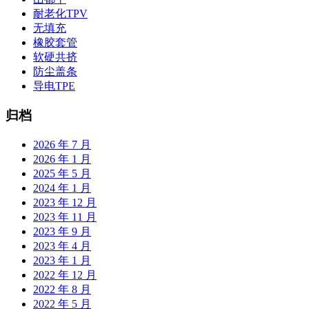
耐老化TPV
无填充
橡胶套管
软硬共挤
防尘盖条
导电TPE
归档
2026 年 7 月
2026 年 1 月
2025 年 5 月
2024 年 1 月
2023 年 12 月
2023 年 11 月
2023 年 9 月
2023 年 4 月
2023 年 1 月
2022 年 12 月
2022 年 8 月
2022 年 5 月