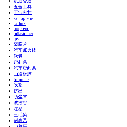
轨道交通
五金工具
工业密封
santoprene
sarlink
uniprene
milastomer
tpv
隔膜片
汽车点火线
软管
密封条
汽车密封条
山道橡胶
forprene
吹塑
挤出
防尘罩
波纹管
注塑
三毛染
耐高温
山都平