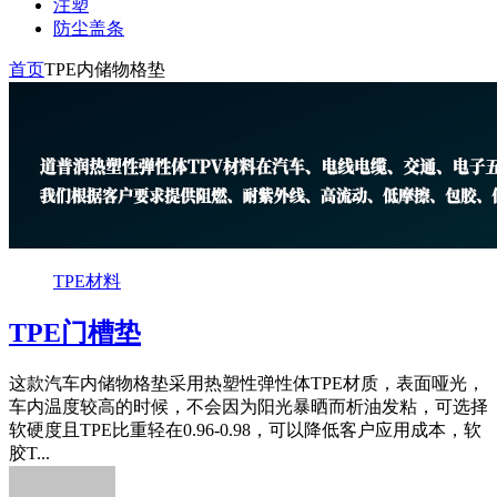
注塑
防尘盖条
首页
TPE内储物格垫
TPE材料
TPE门槽垫
这款汽车内储物格垫采用热塑性弹性体TPE材质，表面哑光，
车内温度较高的时候，不会因为阳光暴晒而析油发粘，可选择
软硬度且TPE比重轻在0.96-0.98，可以降低客户应用成本，软
胶T...