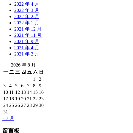
2022 年 4 月
2022 年 3 月
2022 年 2 月
2022 年 1 月
2021 年 12 月
2021 年 11 月
2021 年 9 月
2021 年 4 月
2021 年 2 月
2026 年 8 月
一
二
三
四
五
六
日
1
2
3
4
5
6
7
8
9
10
11
12
13
14
15
16
17
18
19
20
21
22
23
24
25
26
27
28
29
30
31
« 7 月
留言板