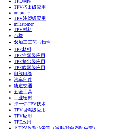
TPE物性
TPV挤出级应用
uniprene
TPV注塑级应用
milastomer
TPV材料
台橡
🛠️加工工艺与物性
TPE材料
TPE注塑级应用
TPE挤出级应用
TPE吹塑级应用
电线电缆
汽车部件
轨道交通
五金工具
工业密封
弹一弹TPV技术
TPV阻燃级应用
TPV应用
TPE应用
🚩TPV吹塑防尘罩（减振/转向器防尘套）