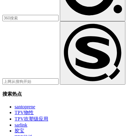
搜索热点
santoprene
TPV物性
TPV吹塑级应用
sarlink
胶宝