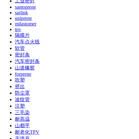
工业密封
santoprene
sarlink
uniprene
milastomer
tpv
隔膜片
汽车点火线
软管
密封条
汽车密封条
山道橡胶
forprene
吹塑
挤出
防尘罩
波纹管
注塑
三毛染
耐高温
山都平
耐老化TPV
无填充