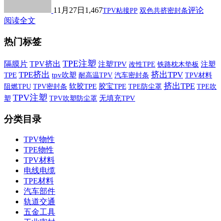
11月27日
1,467
评论
TPV粘接PP
双色共挤密封条
阅读全文
热门标签
TPE注塑
TPV挤出
隔膜片
注塑
注塑TPV
改性TPE
铁路枕木垫板
TPE挤出
挤出TPV
TPE
tpv吹塑
耐高温TPV
汽车密封条
TPV材料
挤出TPE
胶宝TPE
阻燃TPU
TPV密封条
软胶TPE
TPE防尘罩
TPE吹
TPV注塑
TPV吹塑防尘罩
无填充TPV
塑
分类目录
TPV物性
TPE物性
TPV材料
电线电缆
TPE材料
汽车部件
轨道交通
五金工具