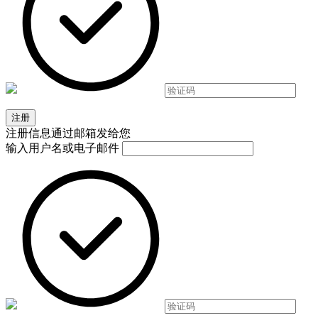
注册信息通过邮箱发给您
输入用户名或电子邮件