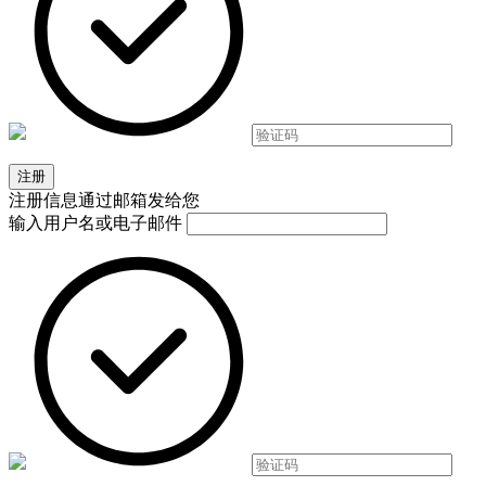
注册信息通过邮箱发给您
输入用户名或电子邮件