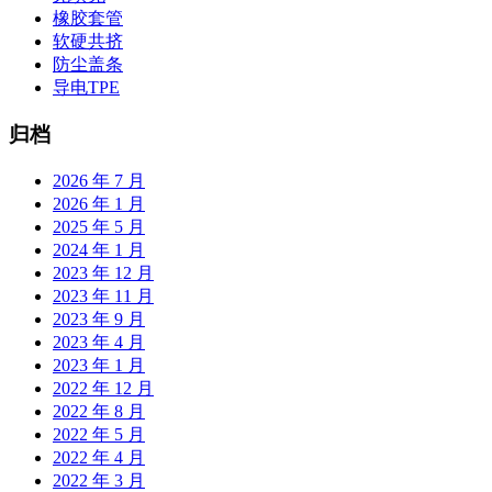
橡胶套管
软硬共挤
防尘盖条
导电TPE
归档
2026 年 7 月
2026 年 1 月
2025 年 5 月
2024 年 1 月
2023 年 12 月
2023 年 11 月
2023 年 9 月
2023 年 4 月
2023 年 1 月
2022 年 12 月
2022 年 8 月
2022 年 5 月
2022 年 4 月
2022 年 3 月