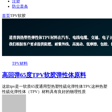
注塑
防尘盖条
首页
TPV软胶
TPV材料
高回弹65度TPV软胶弹性体原料
这款tpv是一软质65度通用型热塑性硫化弹性体TPV,这种热塑
性硫化弹性体（TPV）材料具有良好的物理性质