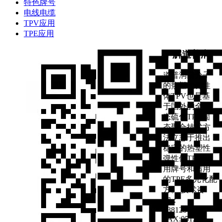
特色牌号
电线电缆
TPV应用
TPE应用
了解道普润
道普润高分子
的热塑性弹性
体TPV也是基
于国外的全动
态硫化TPV固
态聚合技术方
法立志于推出
稳定的热塑性
弹性体TPV应
用牌号和适用
的TPE多元化配
方。 技术咨
询：
13812866901
FAX:0512-