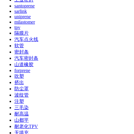
santoprene
sarlink
uniprene
milastomer
tpv
隔膜片
汽车点火线
软管
密封条
汽车密封条
山道橡胶
forprene
吹塑
挤出
防尘罩
波纹管
注塑
三毛染
耐高温
山都平
耐老化TPV
无填充