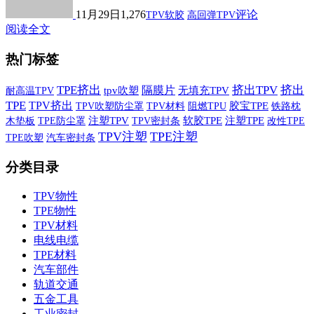
11月29日
1,276
评论
TPV软胶
高回弹TPV
阅读全文
热门标签
TPE挤出
挤出TPV
挤出
隔膜片
耐高温TPV
tpv吹塑
无填充TPV
TPE
TPV挤出
胶宝TPE
TPV吹塑防尘罩
TPV材料
阻燃TPU
铁路枕
注塑TPE
木垫板
TPE防尘罩
注塑TPV
TPV密封条
软胶TPE
改性TPE
TPV注塑
TPE注塑
汽车密封条
TPE吹塑
分类目录
TPV物性
TPE物性
TPV材料
电线电缆
TPE材料
汽车部件
轨道交通
五金工具
工业密封