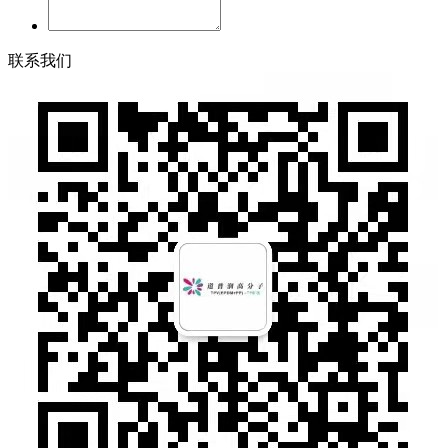
联
系
我
们