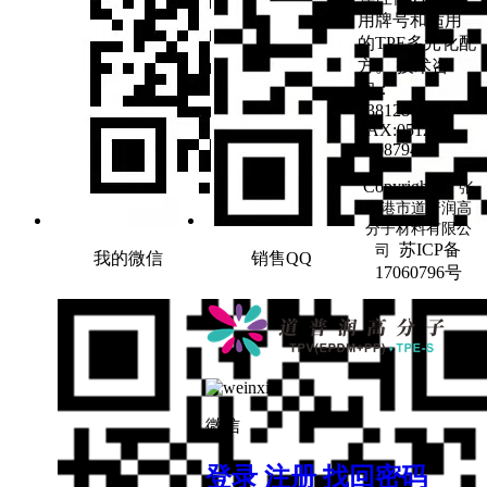
用牌号和适用
的TPE多元化配
方。 技术咨
询：
13812866901
FAX:0512-
67087943
Copyright ©
张
家港市道普润高
分子材料有限公
苏ICP备
司
我的微信
销售QQ
17060796号
微信
登录
注册
找回密码