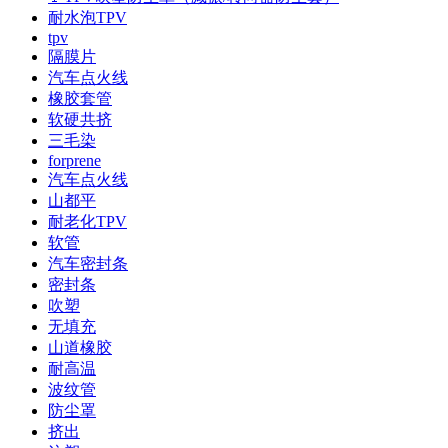
耐水泡TPV
tpv
隔膜片
汽车点火线
橡胶套管
软硬共挤
三毛染
forprene
汽车点火线
山都平
耐老化TPV
软管
汽车密封条
密封条
吹塑
无填充
山道橡胶
耐高温
波纹管
防尘罩
挤出