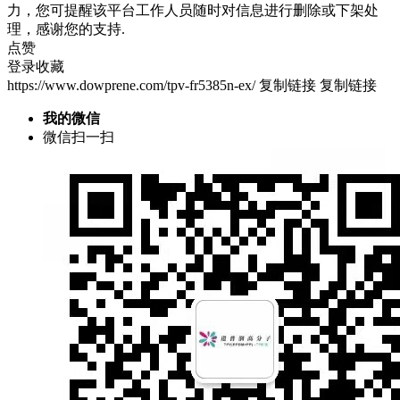
力，您可提醒该平台工作人员随时对信息进行删除或下架处
理，感谢您的支持.
点赞
登录收藏
https://www.dowprene.com/tpv-fr5385n-ex/
复制链接
复制链接
我的微信
微信扫一扫