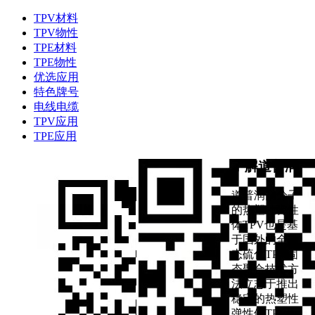
TPV材料
TPV物性
TPE材料
TPE物性
优选应用
特色牌号
电线电缆
TPV应用
TPE应用
了解道普润
道普润高分子
的热塑性弹性
体TPV也是基
于国外的全动
态硫化TPV固
态聚合技术方
法立志于推出
稳定的热塑性
弹性体TPV应