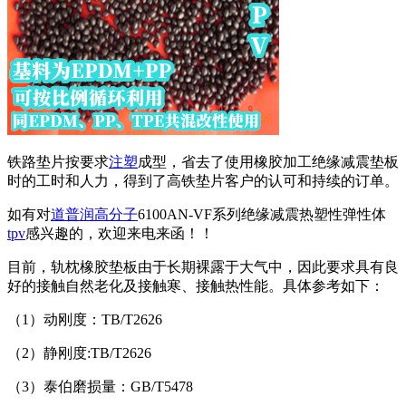
铁路垫片按要求
注塑
成型，省去了使用橡胶加工绝缘减震垫板
时的工时和人力，得到了高铁垫片客户的认可和持续的订单。
如有对
道普润高分子
6100AN-VF系列绝缘减震热塑性弹性体
tpv
感兴趣的，欢迎来电来函！！
目前，轨枕橡胶垫板由于长期裸露于大气中，因此要求具有良
好的接触自然老化及接触寒、接触热性能。具体参考如下：
（1）动刚度：TB/T2626
（2）静刚度:TB/T2626
（3）泰伯磨损量：GB/T5478