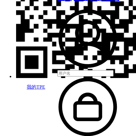
我的TPE