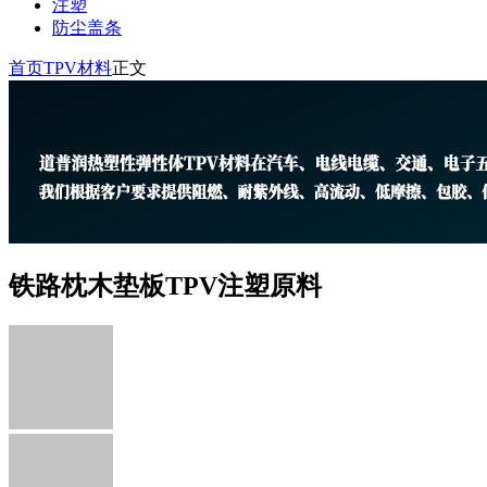
注塑
防尘盖条
首页
TPV材料
正文
铁路枕木垫板TPV注塑原料