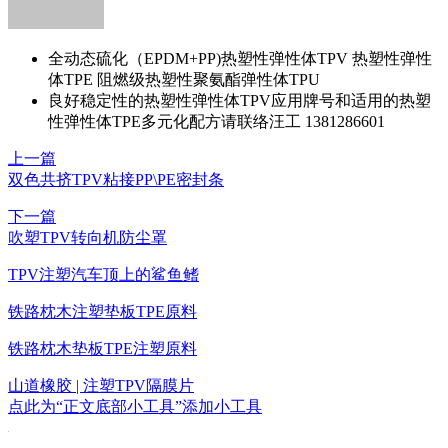
全动态硫化（EPDM+PP)热塑性弹性体TPV 热塑性弹性
体TPE 阻燃级热塑性聚氨酯弹性体TPU
良好稳定性的热塑性弹性体TPV应用牌号和适用的热塑
性弹性体TPE多元化配方请联络汪工 1381286601
上一篇
双色共挤TPV粘接PP\PE密封条
下一篇
吹塑TPV转向机防尘罩
TPV注塑汽车顶上的鲨鱼鳍
铁路枕木注塑垫板TPE原料
铁路枕木垫板TPE注塑原料
山道橡胶 | 注塑TPV隔膜片
点此为“正文底部小工具”添加小工具