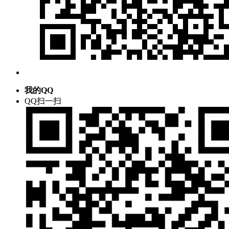
我的QQ
QQ扫一扫