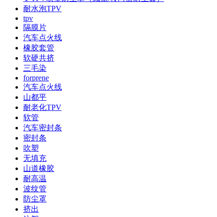
耐水泡TPV
tpv
隔膜片
汽车点火线
橡胶套管
软硬共挤
三毛染
forprene
汽车点火线
山都平
耐老化TPV
软管
汽车密封条
密封条
吹塑
无填充
山道橡胶
耐高温
波纹管
防尘罩
挤出