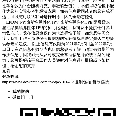
程师依据工作经验进行的主观描述和判断（其中产品应用、物
性等参数为平台随机填充并非准确数值），不值得取信也不能
作为您的实际参考和经济应用，如有信息雷同或者给您造成不
适，可以随时联络我司进行删除，因为全动态硫化
（EPDM+PP)热塑性弹性体TPV 热塑性弹性体TPE 阻燃级热
塑性聚氨酯弹性体TPU的多元化属性，我司从不提供任何线上
销售方式，发布信息也仅作为您选择性了解，如您想学习交
流，我司工作人员也仅会根据您的实际情况再决定是否向您提
供参考和建议。 以上信息有效期为2021年7月5日至2022年7月
13日，在该信息有效期内也仅供您参考了解，超过有效期即为
作废信息，因我司无法及时或完全掌握信息隐藏或下架的能
力，您可提醒该平台工作人员随时对信息进行删除或下架处
理，感谢您的支持.
点赞
登录收藏
https://www.dowprene.com/tpv-tpe-101-73/
复制链接
复制链接
我的微信
微信扫一扫