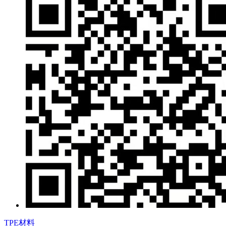
TPE材料