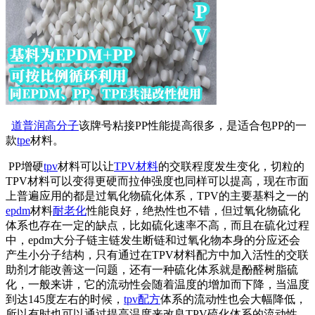
道普润高分子
该牌号粘接PP性能提高很多，是适合包PP的一
款
tpe
材料。
PP增硬
tpv
材料可以让
TPV材料
的交联程度发生变化，切粒的
TPV材料可以变得更硬而拉伸强度也同样可以提高，现在市面
上普遍应用的都是过氧化物硫化体系，TPV的主要基料之一的
epdm
材料
耐老化
性能良好，绝热性也不错，但过氧化物硫化
体系也存在一定的缺点，比如硫化速率不高，而且在硫化过程
中，epdm大分子链主链发生断链和过氧化物本身的分应还会
产生小分子结构，只有通过在TPV材料配方中加入活性的交联
助剂才能改善这一问题，还有一种硫化体系就是酚醛树脂硫
化，一般来讲，它的流动性会随着温度的增加而下降，当温度
到达145度左右的时候，
tpv配方
体系的流动性也会大幅降低，
所以有时也可以通过提高温度来改良TPV硫化体系的流动性。