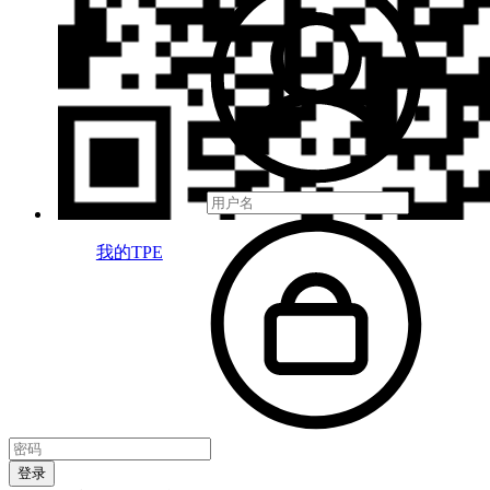
我的TPE