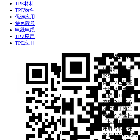
TPE材料
TPE物性
优选应用
特色牌号
电线电缆
TPV应用
TPE应用
了解道普润
道普润高分子
的热塑性弹性
体TPV也是基
于国外的全动
态硫化TPV固
态聚合技术方
法立志于推出
稳定的热塑性
弹性体TPV应
用牌号和适用
的TPE多元化配