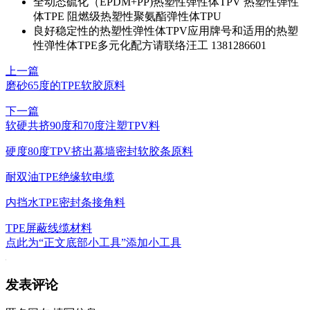
全动态硫化（EPDM+PP)热塑性弹性体TPV 热塑性弹性
体TPE 阻燃级热塑性聚氨酯弹性体TPU
良好稳定性的热塑性弹性体TPV应用牌号和适用的热塑
性弹性体TPE多元化配方请联络汪工 1381286601
上一篇
磨砂65度的TPE软胶原料
下一篇
软硬共挤90度和70度注塑TPV料
硬度80度TPV挤出幕墙密封软胶条原料
耐双油TPE绝缘软电缆
内挡水TPE密封条接角料
TPE屏蔽线缆材料
点此为“正文底部小工具”添加小工具
发表评论