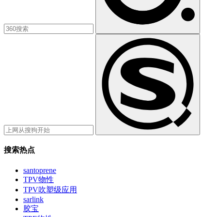
搜索热点
santoprene
TPV物性
TPV吹塑级应用
sarlink
胶宝