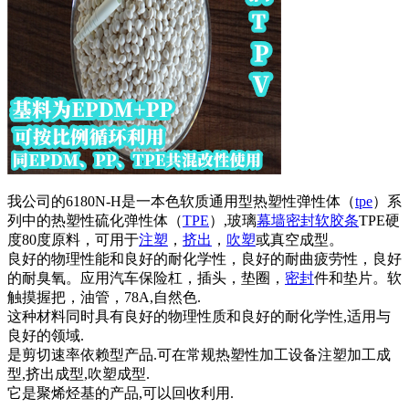
我公司的6180N-H是一本色软质通用型热塑性弹性体（
tpe
）系
列中的热塑性硫化弹性体（
TPE
）,玻璃
幕墙密封软胶条
TPE硬
度80度原料，可用于
注塑
，
挤出
，
吹塑
或真空成型。
良好的物理性能和良好的耐化学性，良好的耐曲疲劳性，良好
的耐臭氧。应用汽车保险杠，插头，垫圈，
密封
件和垫片。软
触摸握把，油管，78A,自然色.
这种材料同时具有良好的物理性质和良好的耐化学性,适用与
良好的领域.
是剪切速率依赖型产品.可在常规热塑性加工设备注塑加工成
型,挤出成型,吹塑成型.
它是聚烯烃基的产品,可以回收利用.