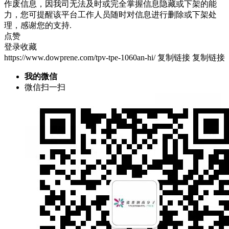
作废信息，因我司无法及时或完全掌握信息隐藏或下架的能
力，您可提醒该平台工作人员随时对信息进行删除或下架处
理，感谢您的支持.
点赞
登录收藏
https://www.dowprene.com/tpv-tpe-1060an-hi/
复制链接
复制链接
我的微信
微信扫一扫