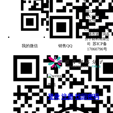
方。 技术咨
询：
13812866901
FAX:0512-
67087943
Copyright ©
张
家港市道普润高
分子材料有限公
苏ICP备
司
我的微信
销售QQ
17060796号
微信
登录
注册
找回密码