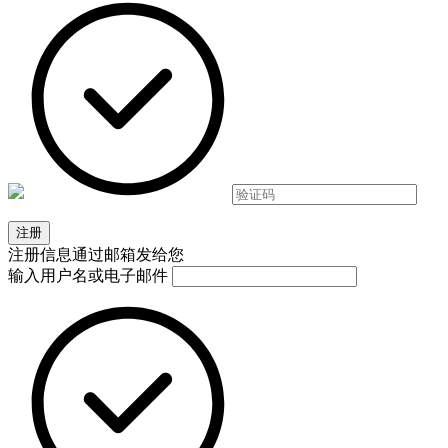
注册信息通过邮箱发给您
输入用户名或电子邮件