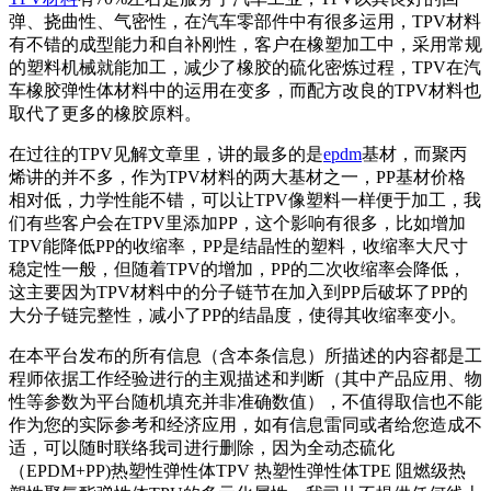
弹、挠曲性、气密性，在汽车零部件中有很多运用，TPV材料
有不错的成型能力和自补刚性，客户在橡塑加工中，采用常规
的塑料机械就能加工，减少了橡胶的硫化密炼过程，TPV在汽
车橡胶弹性体材料中的运用在变多，而配方改良的TPV材料也
取代了更多的橡胶原料。
在过往的TPV见解文章里，讲的最多的是
epdm
基材，而聚丙
烯讲的并不多，作为TPV材料的两大基材之一，PP基材价格
相对低，力学性能不错，可以让TPV像塑料一样便于加工，我
们有些客户会在TPV里添加PP，这个影响有很多，比如增加
TPV能降低PP的收缩率，PP是结晶性的塑料，收缩率大尺寸
稳定性一般，但随着TPV的增加，PP的二次收缩率会降低，
这主要因为TPV材料中的分子链节在加入到PP后破坏了PP的
大分子链完整性，减小了PP的结晶度，使得其收缩率变小。
在本平台发布的所有信息（含本条信息）所描述的内容都是工
程师依据工作经验进行的主观描述和判断（其中产品应用、物
性等参数为平台随机填充并非准确数值），不值得取信也不能
作为您的实际参考和经济应用，如有信息雷同或者给您造成不
适，可以随时联络我司进行删除，因为全动态硫化
（EPDM+PP)热塑性弹性体TPV 热塑性弹性体TPE 阻燃级热