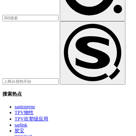
搜索热点
santoprene
TPV物性
TPV吹塑级应用
sarlink
胶宝