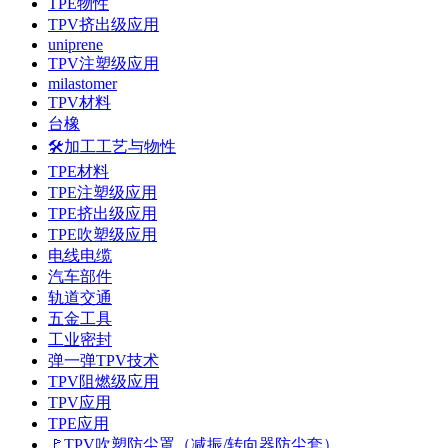
TPE物性
TPV挤出级应用
uniprene
TPV注塑级应用
milastomer
TPV材料
台橡
🛠️加工工艺与物性
TPE材料
TPE注塑级应用
TPE挤出级应用
TPE吹塑级应用
电线电缆
汽车部件
轨道交通
五金工具
工业密封
弹一弹TPV技术
TPV阻燃级应用
TPV应用
TPE应用
🚩TPV吹塑防尘罩（减振/转向器防尘套）