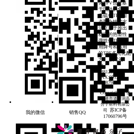
体TPV也是基
于国外的全动
态硫化TPV固
态聚合技术方
法立志于推出
稳定的热塑性
弹性体TPV应
用牌号和适用
的TPE多元化配
方。 技术咨
询：
13812866901
FAX:0512-
67087943
Copyright ©
张
家港市道普润高
分子材料有限公
苏ICP备
司
我的微信
销售QQ
17060796号