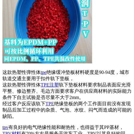
这款热塑性弹性体
tpe
绝缘缓冲垫板材料硬度是90-94度，城市
轨道交通主要用于扣件轨下垫板，
这款热塑性弹性体
TPE注塑
轨下垫板材料要求制品表面应光滑
平整、修边整齐、毛边方面要求客户在供应商材料的实际能力
条件下自主试验是否尽量不大于2mm。
经过客户反应该轨下
TPE
绝缘垫板的两个工作面目前没有发现
制品后加工过程中的杂质、气泡、水纹、闷气而造成的可能的
缺陷。
tpv
有良好的电气绝缘性能和耐热性，也得益于其PP基材，
TPV材料
有70%左右是服务于汽车工业，TPV以其良好的回