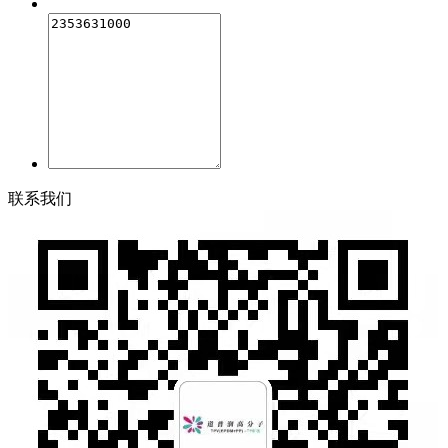
联
系
我
们