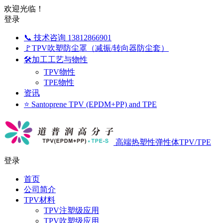
欢迎光临！
登录
📞 技术咨询 13812866901
🚩TPV吹塑防尘罩（减振/转向器防尘套）
🛠️加工工艺与物性
TPV物性
TPE物性
资讯
⭐ Santoprene TPV (EPDM+PP) and TPE
高端热塑性弹性体TPV/TPE
登录
首页
公司简介
TPV材料
TPV注塑级应用
TPV吹塑级应用