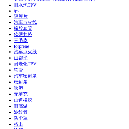
耐水泡TPV
tpv
隔膜片
汽车点火线
橡胶套管
软硬共挤
三毛染
forprene
汽车点火线
山都平
耐老化TPV
软管
汽车密封条
密封条
吹塑
无填充
山道橡胶
耐高温
波纹管
防尘罩
挤出