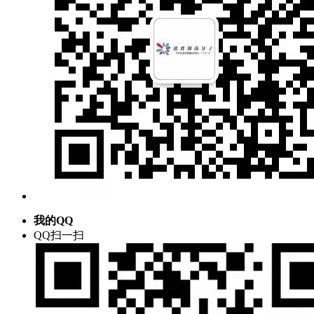
我的QQ
QQ扫一扫