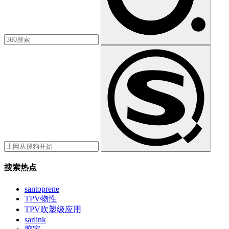
搜索热点
santoprene
TPV物性
TPV吹塑级应用
sarlink