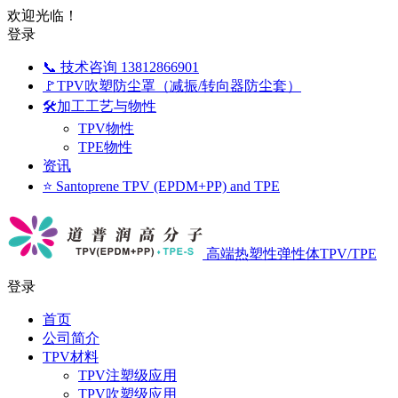
欢迎光临！
登录
📞 技术咨询 13812866901
🚩TPV吹塑防尘罩（减振/转向器防尘套）
🛠️加工工艺与物性
TPV物性
TPE物性
资讯
⭐ Santoprene TPV (EPDM+PP) and TPE
高端热塑性弹性体TPV/TPE
登录
首页
公司简介
TPV材料
TPV注塑级应用
TPV吹塑级应用