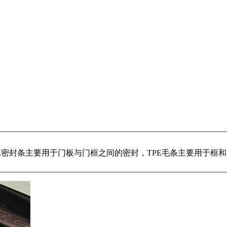
E密封条主要用于门板与门框之间的密封，TPE毛条主要用于框