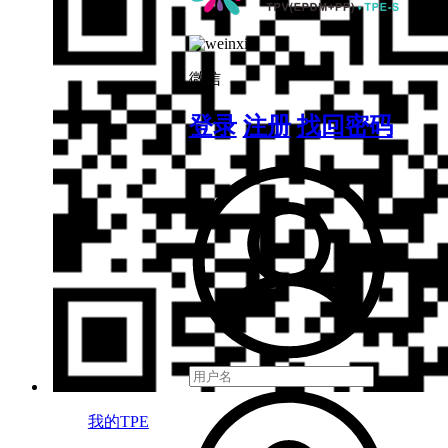
微信
登录
注册
找回密码
我的TPE