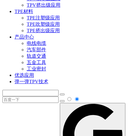
TPV挤出级应用
TPE材料
TPE注塑级应用
TPE吹塑级应用
TPE挤出级应用
产品中心
电线电缆
汽车部件
轨道交通
五金工具
工业密封
优选应用
弹一弹TPV技术