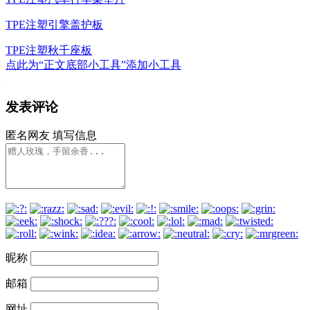
TPE注塑引擎盖护板
TPE注塑秋千座板
点此为“正文底部小工具”添加小工具
发表评论
匿名网友
填写信息
昵称
邮箱
网址