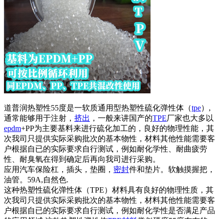
道普润热塑性55度是一软质通用型热塑性硫化弹性体（
tpe
）,
通常能够用于注射，
挤出
，一般来讲国产的
TPE
厂家也大多以
epdm
+PP为主要基料来进行硫化加工的，良好的物理性能，其
次我司只提供实际采购批次的基本物性，材料其他性能需要客
户根据自已的实际要求自行测试，例如耐化学性、耐曲疲劳
性、耐臭氧在得到确定后再向我司进行采购。
应用汽车保险杠，插头，垫圈，
密封
件和垫片。软触摸握把，
油管。59A,自然色.
这种热塑性硫化弹性体（TPE）材料具有良好的物理性质，其
次我司只提供实际采购批次的基本物性，材料其他性能需要客
户根据自已的实际要求自行测试，例如耐化学性是否满足产品