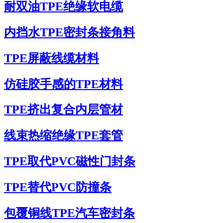
耐双油TPE绝缘软电缆
内挡水TPE密封条接角料
TPE屏蔽线缆材料
仿硅胶手感的TPE材料
TPE挤出复合内层管材
线束热缩绝缘TPE套管
TPE取代PVC磁性门封条
TPE替代PVC防撞条
包覆铜线TPE汽车密封条