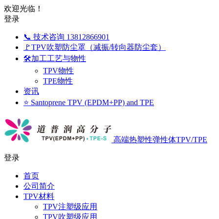
欢迎光临！
登录
📞 技术咨询 13812866901
🚩TPV吹塑防尘罩（减振/转向器防尘套）
🛠️加工工艺与物性
TPV物性
TPE物性
资讯
⭐ Santoprene TPV (EPDM+PP) and TPE
高端热塑性弹性体TPV/TPE
登录
首页
公司简介
TPV材料
TPV注塑级应用
TPV吹塑级应用