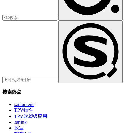
搜索热点
santoprene
TPV物性
TPV吹塑级应用
sarlink
胶宝