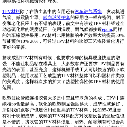
则容易损坏机械齿轮和球头。
TPV材料
除了在防尘套中的应用还有
汽车进气系统
、发动机进
气管、减震防尘罩、
转向球笼护套
的应用也一样在密闭、耐压
变和老化反应上有不错的表现，前文中有讲过TPV材料经过全
动态硫化后的硬度范围、使用温度、耐气候都接近
epdm
,同样
的汽车橡塑件采用TPV材料比用橡胶的生产效率大约提高50%,
节能预估10%-20%，可通过TPV材料的吹塑工艺将轻量化进行
更好的完善。
挤吹成型TPV材料有时候，也要求冷却的模具硬度快速的增
强，不能让制品粘在模具上，大多数客户还要求TPV制品要有
光洁的表面，甚至亮度，这样机械手或工人可以快速的取下吹
塑制品，使用吹塑工艺成型的TPV材料整体可以和塑料件类似
的美观度，这样就直接的扩大了热塑性弹性体TPV材料的使用
范围。
吹塑波纹管或连接胶管大多是中空且壁厚薄的构成，TPV中连
续相pp含量越高，软化的吹塑制品强度越大，成型性就越好，
所以我们跟客户也建议用硬度高的TPV材料，比如85-95度更
有利于吹塑成型，成熟的TPV材料配方对吹塑设备的适应性也
是不错的，挤吹管的TPV材料强度、耐热、耐溶剂有时也会高