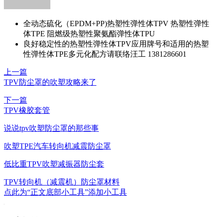
全动态硫化（EPDM+PP)热塑性弹性体TPV 热塑性弹性
体TPE 阻燃级热塑性聚氨酯弹性体TPU
良好稳定性的热塑性弹性体TPV应用牌号和适用的热塑
性弹性体TPE多元化配方请联络汪工 1381286601
上一篇
TPV防尘罩的吹塑攻略来了
下一篇
TPV橡胶套管
说说tpv吹塑防尘罩的那些事
吹塑TPE汽车转向机减震防尘罩
低比重TPV吹塑减振器防尘套
TPV转向机（减震机）防尘罩材料
点此为“正文底部小工具”添加小工具