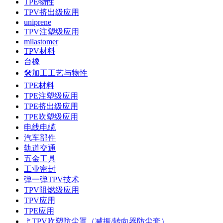
TPE物性
TPV挤出级应用
uniprene
TPV注塑级应用
milastomer
TPV材料
台橡
🛠️加工工艺与物性
TPE材料
TPE注塑级应用
TPE挤出级应用
TPE吹塑级应用
电线电缆
汽车部件
轨道交通
五金工具
工业密封
弹一弹TPV技术
TPV阻燃级应用
TPV应用
TPE应用
🚩TPV吹塑防尘罩（减振/转向器防尘套）