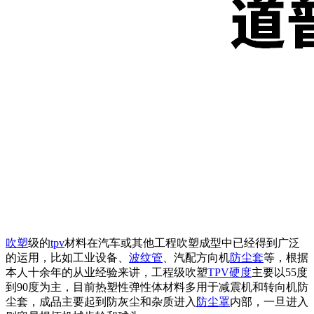
吹塑
级的
tpv
材料在汽车或其他工程吹塑成型中已经得到广泛
的运用，比如工业设备、
波纹管
、汽配方向机
防尘套
等，根据
本人十余年的从业经验来讲，工程级吹塑
TPV硬度
主要以55度
到90度为主，目前热塑性弹性体材料多用于减震机和转向机防
尘套，成品主要起到防灰尘和杂质进入
防尘罩
内部，一旦进入