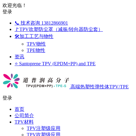
欢迎光临！
登录
📞 技术咨询 13812866901
🚩TPV吹塑防尘罩（减振/转向器防尘套）
🛠️加工工艺与物性
TPV物性
TPE物性
资讯
⭐ Santoprene TPV (EPDM+PP) and TPE
高端热塑性弹性体TPV/TPE
登录
首页
公司简介
TPV材料
TPV注塑级应用
TPV吹塑级应用