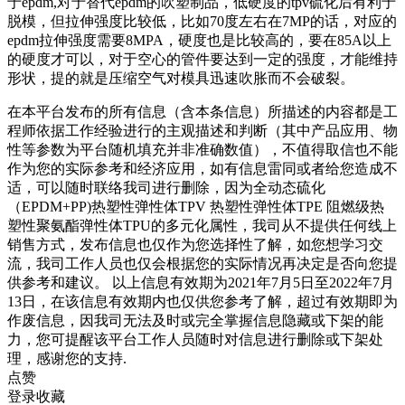
于epdm,对于替代epdm的吹塑制品，低硬度的tpv硫化后有利于
脱模，但拉伸强度比较低，比如70度左右在7MP的话，对应的
epdm拉伸强度需要8MPA，硬度也是比较高的，要在85A以上
的硬度才可以，对于空心的管件要达到一定的强度，才能维持
形状，提的就是压缩空气对模具迅速吹胀而不会破裂。
在本平台发布的所有信息（含本条信息）所描述的内容都是工
程师依据工作经验进行的主观描述和判断（其中产品应用、物
性等参数为平台随机填充并非准确数值），不值得取信也不能
作为您的实际参考和经济应用，如有信息雷同或者给您造成不
适，可以随时联络我司进行删除，因为全动态硫化
（EPDM+PP)热塑性弹性体TPV 热塑性弹性体TPE 阻燃级热
塑性聚氨酯弹性体TPU的多元化属性，我司从不提供任何线上
销售方式，发布信息也仅作为您选择性了解，如您想学习交
流，我司工作人员也仅会根据您的实际情况再决定是否向您提
供参考和建议。 以上信息有效期为2021年7月5日至2022年7月
13日，在该信息有效期内也仅供您参考了解，超过有效期即为
作废信息，因我司无法及时或完全掌握信息隐藏或下架的能
力，您可提醒该平台工作人员随时对信息进行删除或下架处
理，感谢您的支持.
点赞
登录收藏