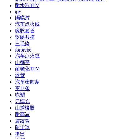
耐水泡TPV
tpv
隔膜片
汽车点火线
橡胶套管
软硬共挤
三毛染
forprene
汽车点火线
山都平
耐老化TPV
软管
汽车密封条
密封条
吹塑
无填充
山道橡胶
耐高温
波纹管
防尘罩
挤出