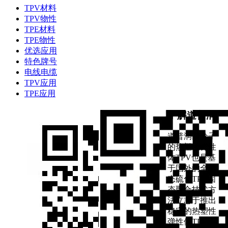
TPV材料
TPV物性
TPE材料
TPE物性
优选应用
特色牌号
电线电缆
TPV应用
TPE应用
了解道普润
道普润高分子
的热塑性弹性
体TPV也是基
于国外的全动
态硫化TPV固
态聚合技术方
法立志于推出
稳定的热塑性
弹性体TPV应