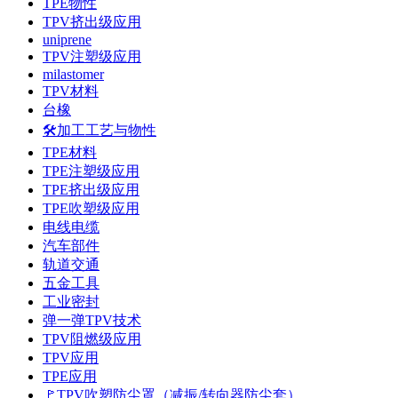
TPE物性
TPV挤出级应用
uniprene
TPV注塑级应用
milastomer
TPV材料
台橡
🛠️加工工艺与物性
TPE材料
TPE注塑级应用
TPE挤出级应用
TPE吹塑级应用
电线电缆
汽车部件
轨道交通
五金工具
工业密封
弹一弹TPV技术
TPV阻燃级应用
TPV应用
TPE应用
🚩TPV吹塑防尘罩（减振/转向器防尘套）