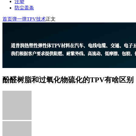
注塑
防尘盖条
首页
弹一弹TPV技术
正文
酚醛树脂和过氧化物硫化的TPV有啥区别