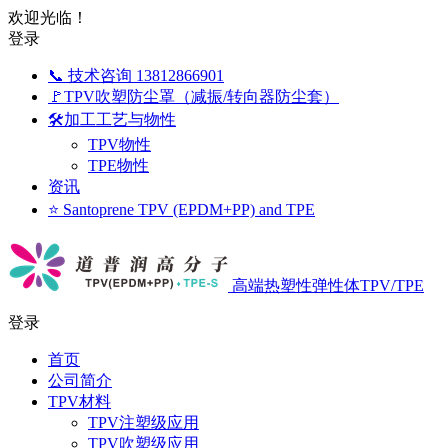
欢迎光临！
登录
📞 技术咨询 13812866901
🚩TPV吹塑防尘罩（减振/转向器防尘套）
🛠️加工工艺与物性
TPV物性
TPE物性
资讯
⭐ Santoprene TPV (EPDM+PP) and TPE
高端热塑性弹性体TPV/TPE
登录
首页
公司简介
TPV材料
TPV注塑级应用
TPV吹塑级应用