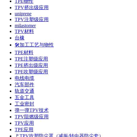
TPE物性
TPV挤出级应用
uniprene
TPV注塑级应用
milastomer
TPV材料
台橡
🛠️加工工艺与物性
TPE材料
TPE注塑级应用
TPE挤出级应用
TPE吹塑级应用
电线电缆
汽车部件
轨道交通
五金工具
工业密封
弹一弹TPV技术
TPV阻燃级应用
TPV应用
TPE应用
🚩TPV吹塑防尘罩（减振/转向器防尘套）