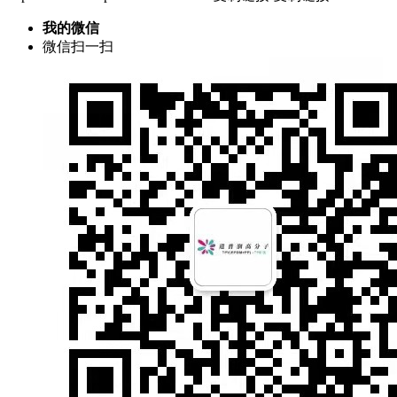
我的微信
微信扫一扫