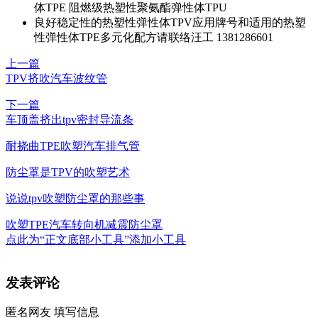
体TPE 阻燃级热塑性聚氨酯弹性体TPU
良好稳定性的热塑性弹性体TPV应用牌号和适用的热塑
性弹性体TPE多元化配方请联络汪工 1381286601
上一篇
TPV挤吹汽车波纹管
下一篇
车顶盖挤出tpv密封导流条
耐挠曲TPE吹塑汽车排气管
防尘罩是TPV的吹塑艺术
说说tpv吹塑防尘罩的那些事
吹塑TPE汽车转向机减震防尘罩
点此为“正文底部小工具”添加小工具
发表评论
匿名网友
填写信息