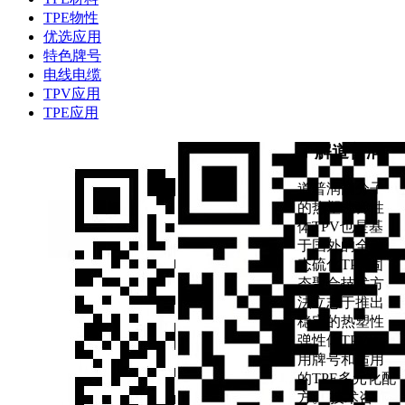
TPE物性
优选应用
特色牌号
电线电缆
TPV应用
TPE应用
了解道普润
道普润高分子
的热塑性弹性
体TPV也是基
于国外的全动
态硫化TPV固
态聚合技术方
法立志于推出
稳定的热塑性
弹性体TPV应
用牌号和适用
的TPE多元化配
方。 技术咨