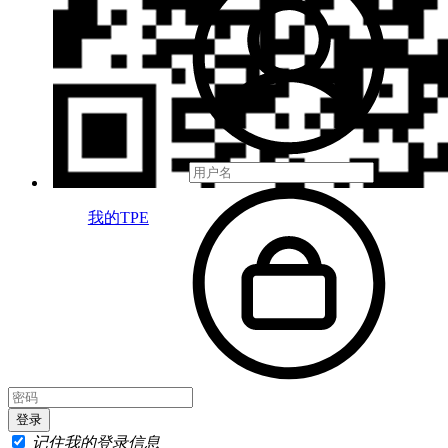
我的TPE
记住我的登录信息