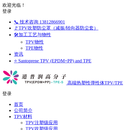
欢迎光临！
登录
📞 技术咨询 13812866901
🚩TPV吹塑防尘罩（减振/转向器防尘套）
🛠️加工工艺与物性
TPV物性
TPE物性
资讯
⭐ Santoprene TPV (EPDM+PP) and TPE
高端热塑性弹性体TPV/TPE
登录
首页
公司简介
TPV材料
TPV注塑级应用
TPV吹塑级应用