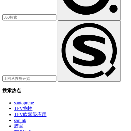
搜索热点
santoprene
TPV物性
TPV吹塑级应用
sarlink
胶宝