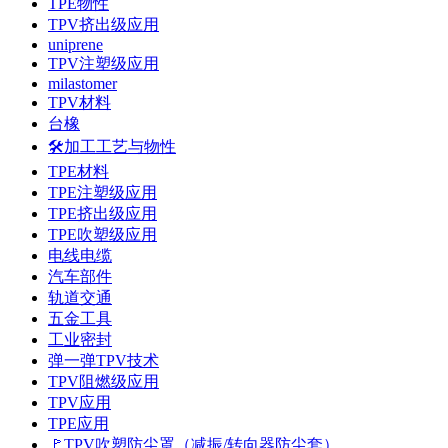
TPE物性
TPV挤出级应用
uniprene
TPV注塑级应用
milastomer
TPV材料
台橡
🛠️加工工艺与物性
TPE材料
TPE注塑级应用
TPE挤出级应用
TPE吹塑级应用
电线电缆
汽车部件
轨道交通
五金工具
工业密封
弹一弹TPV技术
TPV阻燃级应用
TPV应用
TPE应用
🚩TPV吹塑防尘罩（减振/转向器防尘套）