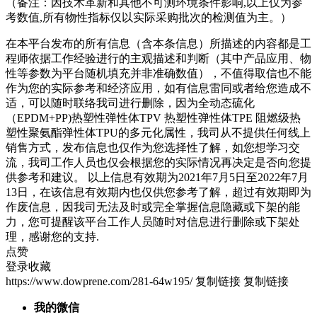
（备注：因技术革新和其他不可测环境条件影响,以上仅为参
考数值,所有物性指标仅以实际采购批次的检测值为主。）
在本平台发布的所有信息（含本条信息）所描述的内容都是工
程师依据工作经验进行的主观描述和判断（其中产品应用、物
性等参数为平台随机填充并非准确数值），不值得取信也不能
作为您的实际参考和经济应用，如有信息雷同或者给您造成不
适，可以随时联络我司进行删除，因为全动态硫化
（EPDM+PP)热塑性弹性体TPV 热塑性弹性体TPE 阻燃级热
塑性聚氨酯弹性体TPU的多元化属性，我司从不提供任何线上
销售方式，发布信息也仅作为您选择性了解，如您想学习交
流，我司工作人员也仅会根据您的实际情况再决定是否向您提
供参考和建议。 以上信息有效期为2021年7月5日至2022年7月
13日，在该信息有效期内也仅供您参考了解，超过有效期即为
作废信息，因我司无法及时或完全掌握信息隐藏或下架的能
力，您可提醒该平台工作人员随时对信息进行删除或下架处
理，感谢您的支持.
点赞
登录收藏
https://www.dowprene.com/281-64w195/
复制链接
复制链接
我的微信