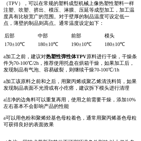
（TPV），可以在常规的塑料成型机械上像热塑性塑料一样
注塑、吹塑、挤出、模压、淋膜、压延等成型加工，加工温
度具有比较宽广的范围。对于壁厚的制品温度可设定低一
点，薄壁的制品则高点。通常温度设定如下：
后部
中部
前部
模头
170±10℃
180±10℃
190±10℃
180±10℃
a加工之前，建议对
热塑性
弹性体
TPV
原料进行干燥，干燥条
件为70-100℃/2h，推荐使用托盘在烘箱干燥，如果加工后，
发现制品有气泡、容易破裂，则继续干燥70-100℃/1h
a加工该原料之前和之后，用聚丙烯或聚乙烯清洗料筒，如果
发现制品表面不光滑或有小疙瘩，建议拆下模头进行清理
a洁净的边角料可以重复再用，使用之前需要干燥，添加10%
左右基本不会影响产品的性能
a可以用色粉和聚烯烃基色母粒着色，通常用聚丙烯基色母粒
可获得良好的表面效果