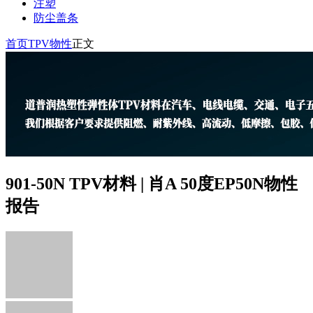
注塑
防尘盖条
首页
TPV物性
正文
901-50N TPV材料 | 肖A 50度EP50N物性
报告