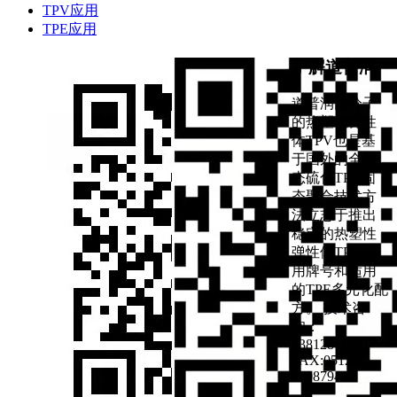
TPV应用
TPE应用
了解道普润
道普润高分子
的热塑性弹性
体TPV也是基
于国外的全动
态硫化TPV固
态聚合技术方
法立志于推出
稳定的热塑性
弹性体TPV应
用牌号和适用
的TPE多元化配
方。 技术咨
询：
13812866901
FAX:0512-
67087943