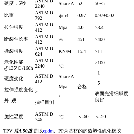
ASTM D
硬度，5秒
Shore A
52
50±5
2240
ASTM D
比重
g/m3
0.97
0.97±0.02
792
ASTM D
拉伸强度
Mpa
4.0
≥3.4
412
ASTM D
断裂伸长率
%
451
≥400
412
ASTM D
撕裂强度
KN/M
15.4
≥11
624
ASTM D
老化性能
≥100
2240
°C
@135°C /168h
+1
ASTM D
Shore A
硬度变化
412
+5
Mpa
合格
拉伸强度变化
≥
表面光滑细腻度
/
良好
外 观
抽样目测
ASTM D
脆性温度
＜-60
＜-50
°C
746
TPV
肖A 50度
是以
epdm
、PP为基材的的热塑性硫化橡胶