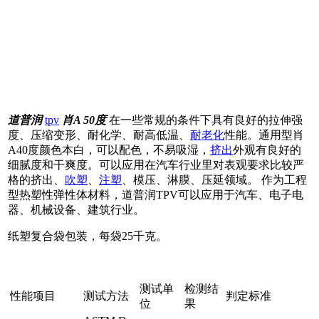
道普润
tpv
肖A 50度
在一些常规的条件下具有良好的拉伸强
度、压缩变形、耐化学、耐高低温、
耐老化
性能。通用型肖
A40度颜色本白，可以配色，不易吸湿，
挤出
外观有良好的
细腻度和干爽度。可以应用在汽车行业里对表观要求比较严
格的挤出、
吹塑
、
注塑
、模压、淋膜、压延领域。 作为工程
型热塑性弹性体材料，道普润TPV可以应用于汽车、电子电
器、机械设备、建筑行业。
纸塑复合袋包装，每袋25千克。
测试单
检测结
性能项目
测试方法
判定标准
位
果