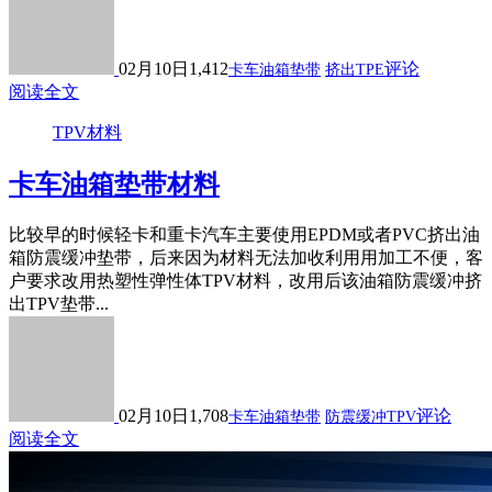
02月10日
1,412
评论
卡车油箱垫带
挤出TPE
阅读全文
TPV材料
卡车油箱垫带材料
比较早的时候轻卡和重卡汽车主要使用EPDM或者PVC挤出油
箱防震缓冲垫带，后来因为材料无法加收利用用加工不便，客
户要求改用热塑性弹性体TPV材料，改用后该油箱防震缓冲挤
出TPV垫带...
02月10日
1,708
评论
卡车油箱垫带
防震缓冲TPV
阅读全文