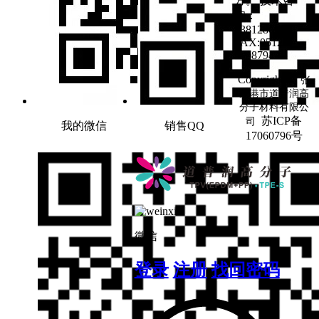
方。 技术咨
询：
13812866901
FAX:0512-
67087943
Copyright ©
张
家港市道普润高
分子材料有限公
苏ICP备
司
我的微信
销售QQ
17060796号
微信
登录
注册
找回密码