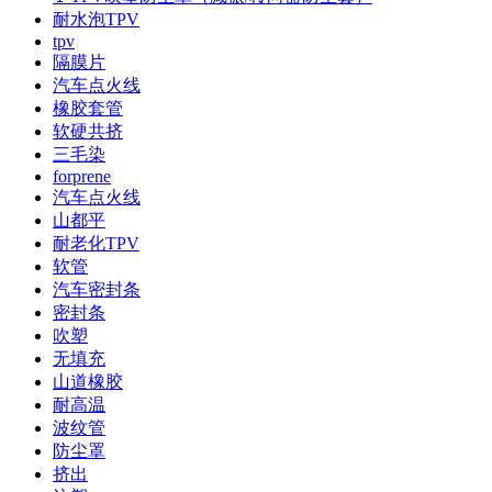
耐水泡TPV
tpv
隔膜片
汽车点火线
橡胶套管
软硬共挤
三毛染
forprene
汽车点火线
山都平
耐老化TPV
软管
汽车密封条
密封条
吹塑
无填充
山道橡胶
耐高温
波纹管
防尘罩
挤出