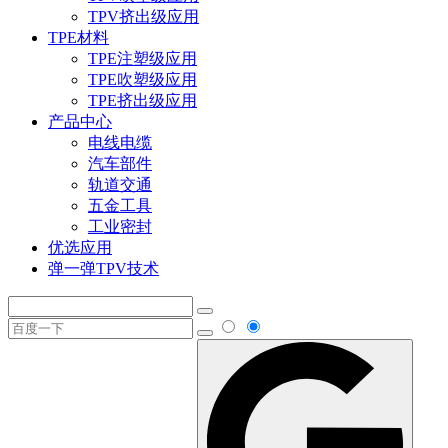
TPV挤出级应用
TPE材料
TPE注塑级应用
TPE吹塑级应用
TPE挤出级应用
产品中心
电线电缆
汽车部件
轨道交通
五金工具
工业密封
优选应用
弹一弹TPV技术