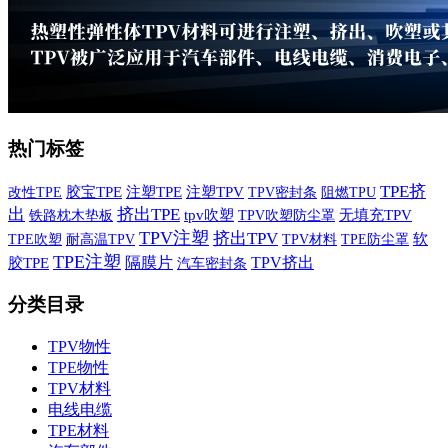
热门标签
TPE挤
胶宝TPE
注塑TPE
改性TPE
注塑TPV
TPV密封条
阻燃TPU
出
挤出TPE
铁路枕木垫板
tpv吹塑
TPV吹塑防尘罩
无填充TPV
TPV注塑
挤出TPV
耐高温TPV
TPV材料
TPE防尘罩
软
TPE吹塑
TPE注塑
TPV挤出
隔膜片
胶TPE
汽车密封条
分类目录
TPV物性
TPE物性
TPV材料
电线电缆
TPE材料