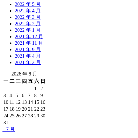
2022 年 5 月
2022 年 4 月
2022 年 3 月
2022 年 2 月
2022 年 1 月
2021 年 12 月
2021 年 11 月
2021 年 9 月
2021 年 4 月
2021 年 2 月
2026 年 8 月
一
二
三
四
五
六
日
1
2
3
4
5
6
7
8
9
10
11
12
13
14
15
16
17
18
19
20
21
22
23
24
25
26
27
28
29
30
31
« 7 月