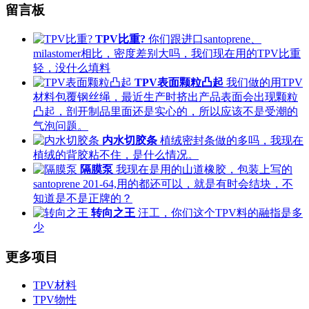
留言板
TPV比重?
你们跟进口santoprene、
milastomer相比，密度差别大吗，我们现在用的TPV比重
轻，没什么填料
TPV表面颗粒凸起
我们做的用TPV
材料包覆钢丝绳，最近生产时挤出产品表面会出现颗粒
凸起，剖开制品里面还是实心的，所以应该不是受潮的
气泡问题。
内水切胶条
植绒密封条做的多吗，我现在
植绒的背胶粘不住，是什么情况。
隔膜泵
我现在是用的山道橡胶，包装上写的
santoprene 201-64,用的都还可以，就是有时会结块，不
知道是不是正牌的？
转向之王
汪工，你们这个TPV料的融指是多
少
更多项目
TPV材料
TPV物性