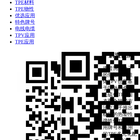
TPE材料
TPE物性
优选应用
特色牌号
电线电缆
TPV应用
TPE应用
了解道普润
道普润高分子
的热塑性弹性
体TPV也是基
于国外的全动
态硫化TPV固
态聚合技术方
法立志于推出
稳定的热塑性
弹性体TPV应
用牌号和适用
的TPE多元化配