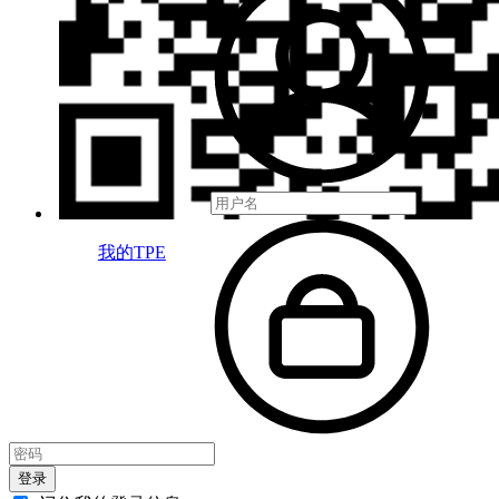
我的TPE