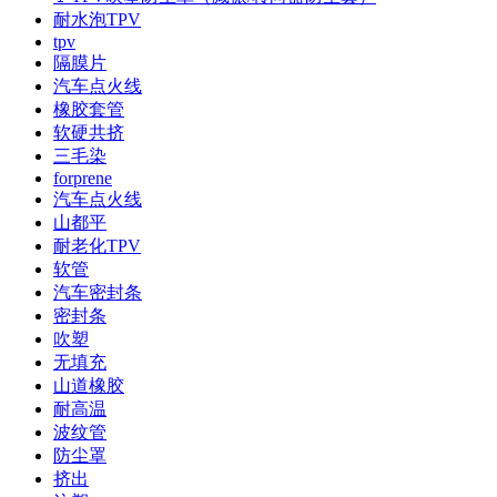
耐水泡TPV
tpv
隔膜片
汽车点火线
橡胶套管
软硬共挤
三毛染
forprene
汽车点火线
山都平
耐老化TPV
软管
汽车密封条
密封条
吹塑
无填充
山道橡胶
耐高温
波纹管
防尘罩
挤出