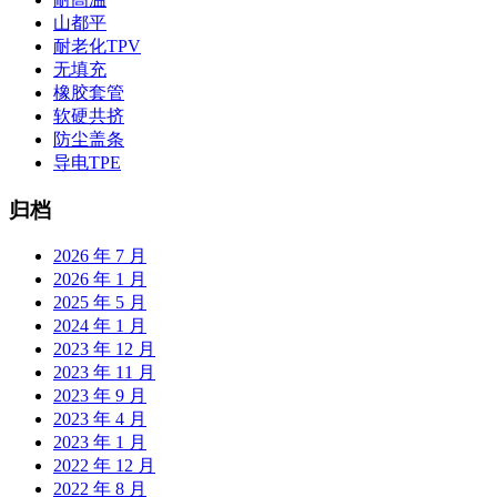
山都平
耐老化TPV
无填充
橡胶套管
软硬共挤
防尘盖条
导电TPE
归档
2026 年 7 月
2026 年 1 月
2025 年 5 月
2024 年 1 月
2023 年 12 月
2023 年 11 月
2023 年 9 月
2023 年 4 月
2023 年 1 月
2022 年 12 月
2022 年 8 月