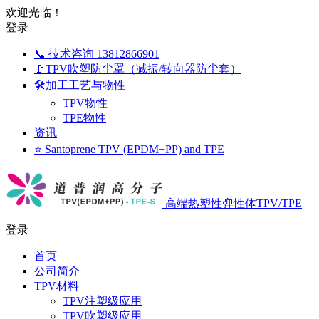
欢迎光临！
登录
📞 技术咨询 13812866901
🚩TPV吹塑防尘罩（减振/转向器防尘套）
🛠️加工工艺与物性
TPV物性
TPE物性
资讯
⭐ Santoprene TPV (EPDM+PP) and TPE
高端热塑性弹性体TPV/TPE
登录
首页
公司简介
TPV材料
TPV注塑级应用
TPV吹塑级应用