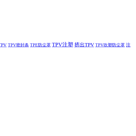
TPV注塑
挤出TPV
PV
TPV密封条
TPE防尘罩
TPV吹塑防尘罩
注