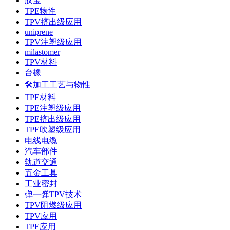
胶宝
TPE物性
TPV挤出级应用
uniprene
TPV注塑级应用
milastomer
TPV材料
台橡
🛠️加工工艺与物性
TPE材料
TPE注塑级应用
TPE挤出级应用
TPE吹塑级应用
电线电缆
汽车部件
轨道交通
五金工具
工业密封
弹一弹TPV技术
TPV阻燃级应用
TPV应用
TPE应用