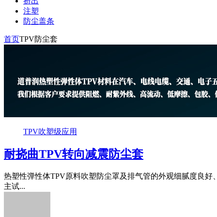
挤出
注塑
防尘盖条
首页
TPV防尘套
TPV吹塑级应用
耐挠曲TPV转向减震防尘套
热塑性弹性体TPV原料吹塑防尘罩及排气管的外观细腻度良好、
主试...