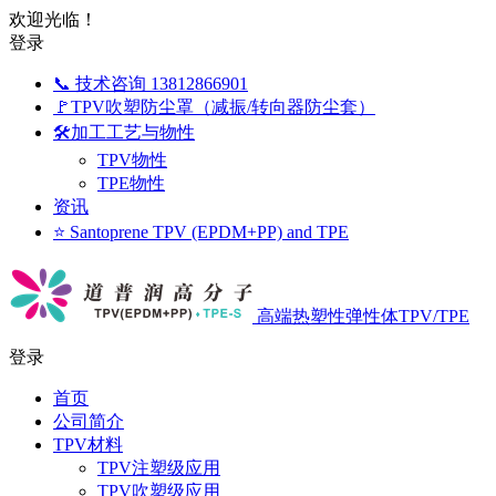
欢迎光临！
登录
📞 技术咨询 13812866901
🚩TPV吹塑防尘罩（减振/转向器防尘套）
🛠️加工工艺与物性
TPV物性
TPE物性
资讯
⭐ Santoprene TPV (EPDM+PP) and TPE
高端热塑性弹性体TPV/TPE
登录
首页
公司简介
TPV材料
TPV注塑级应用
TPV吹塑级应用