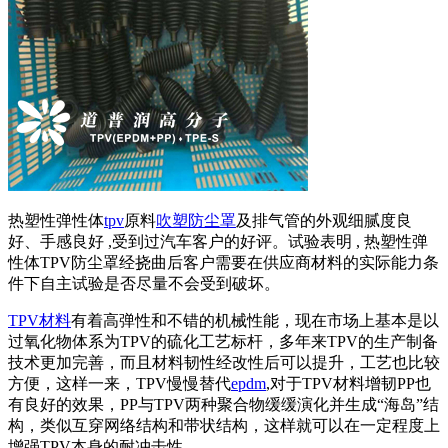
热塑性弹性体
tpv
原料
吹塑
防尘罩
及排气管的外观细腻度良
好、手感良好 ,受到过汽车客户的好评。试验表明 , 热塑性弹
性体TPV防尘罩经挠曲后客户需要在供应商材料的实际能力条
件下自主试验是否尽量不会受到破坏。
TPV材料
有着高弹性和不错的机械性能，现在市场上基本是以
过氧化物体系为TPV的硫化工艺标杆，多年来TPV的生产制备
技术更加完善，而且材料韧性经改性后可以提升，工艺也比较
方便，这样一来，TPV慢慢替代
epdm
,对于TPV材料增韧PP也
有良好的效果，PP与TPV两种聚合物缓缓演化并生成“海岛”结
构，类似互穿网络结构和带状结构，这样就可以在一定程度上
增强TPV本身的耐冲击性。