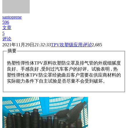
santoprene
596
文章
5
评论
2021年11月29日
21:32:33
TPV吹塑级应用
评论
2,685
摘要
热塑性弹性体TPV原料吹塑防尘罩及排气管的外观细腻度
良好、手感良好 ,受到过汽车客户的好评。试验表明 , 热
塑性弹性体TPV防尘罩经挠曲后客户需要在供应商材料的
实际能力条件下自主试验是否尽量不会受到破坏。