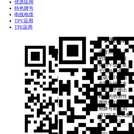
优选应用
特色牌号
电线电缆
TPV应用
TPE应用
了解道普润
道普润高分子
的热塑性弹性
体TPV也是基
于国外的全动
态硫化TPV固
态聚合技术方
法立志于推出
稳定的热塑性
弹性体TPV应
用牌号和适用
的TPE多元化配
方。 技术咨
询：
13812866901