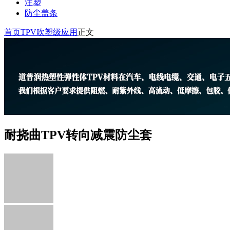
注塑
防尘盖条
首页
TPV吹塑级应用
正文
耐挠曲TPV转向减震防尘套