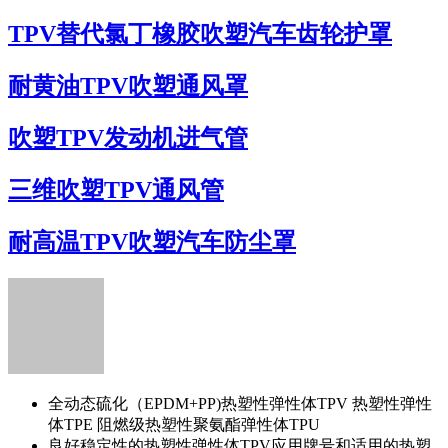
TPV替代氯丁橡胶吹塑汽车齿轮护罩
耐黄油TPV吹塑通风罩
吹塑TPV发动机进气管
三维吹塑TPV通风管
耐高温TPV吹塑汽车防尘罩
全动态硫化（EPDM+PP)热塑性弹性体TPV 热塑性弹性
体TPE 阻燃级热塑性聚氨酯弹性体TPU
良好稳定性的热塑性弹性体TPV应用牌号和适用的热塑