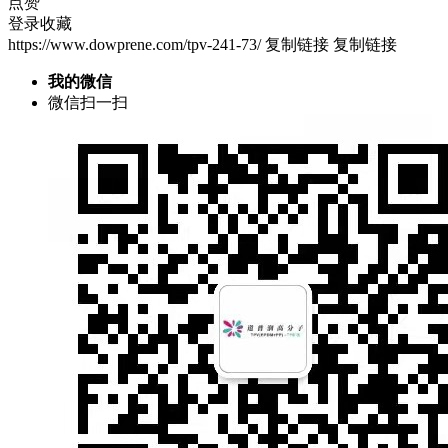
点赞
登录收藏
https://www.dowprene.com/tpv-241-73/
复制链接
复制链接
我的微信
微信扫一扫