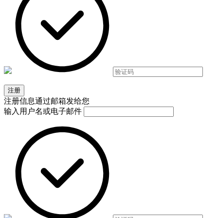
注册信息通过邮箱发给您
输入用户名或电子邮件