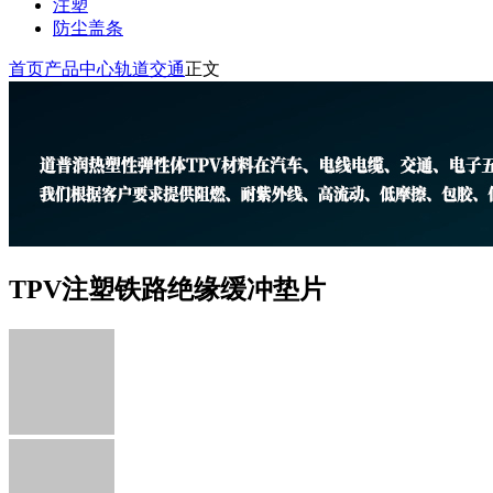
注塑
防尘盖条
首页
产品中心
轨道交通
正文
TPV注塑铁路绝缘缓冲垫片