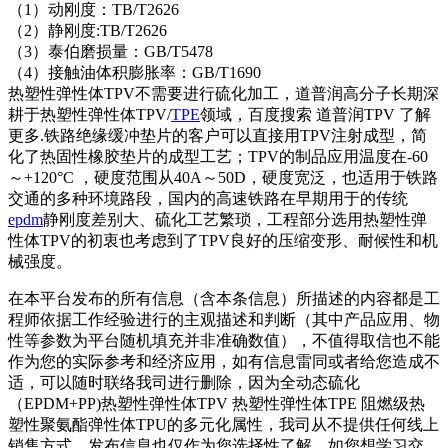
（1）动刚度：TB/T2626
（2）静刚度:TB/T2626
（3）泰伯磨损量：GB/T5478
（4）接触油体积膨胀率：GB/T1690
热塑性弹性体TPV不需要进行硫化加工，道普润高分子长期深
耕于热塑性弹性体TPV/
TPE
领域，百度搜索 道普润TPV 了解
更多.铁路绝缘缓冲垫片的客户可以直接用TPV注射成型，简
化了热固性橡胶垫片的成型工艺；TPV的制品应用温度在-60
～+120°C ，硬度范围从40A～50D，硬度宽泛，也适用于铁路
交通的多种环境路段，国内的高速铁路在早期用于的传统
epdm
静刚度差别大、硫化工艺繁琐，工程部分选用热塑性弹
性体TPV的初衷也考虑到了TPV良好的压缩变形、耐候性和机
械强度。
在本平台发布的所有信息（含本条信息）所描述的内容都是工
程师依据工作经验进行的主观描述和判断（其中产品应用、物
性等参数为平台随机填充并非准确数值），不值得取信也不能
作为您的实际参考和经济应用，如有信息雷同或者给您造成不
适，可以随时联络我司进行删除，因为全动态硫化
（EPDM+PP)热塑性弹性体TPV 热塑性弹性体TPE 阻燃级热
塑性聚氨酯弹性体TPU的多元化属性，我司从不提供任何线上
销售方式，发布信息也仅作为您选择性了解，如您想学习交