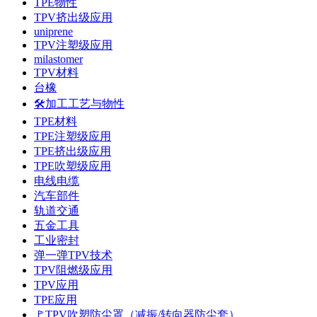
TPE物性
TPV挤出级应用
uniprene
TPV注塑级应用
milastomer
TPV材料
台橡
🛠️加工工艺与物性
TPE材料
TPE注塑级应用
TPE挤出级应用
TPE吹塑级应用
电线电缆
汽车部件
轨道交通
五金工具
工业密封
弹一弹TPV技术
TPV阻燃级应用
TPV应用
TPE应用
🚩TPV吹塑防尘罩（减振/转向器防尘套）