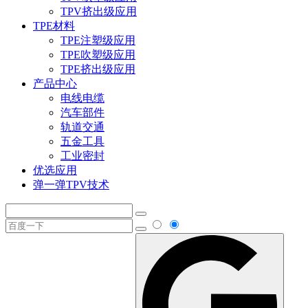
TPV挤出级应用
TPE材料
TPE注塑级应用
TPE吹塑级应用
TPE挤出级应用
产品中心
电线电缆
汽车部件
轨道交通
五金工具
工业密封
优选应用
弹一弹TPV技术