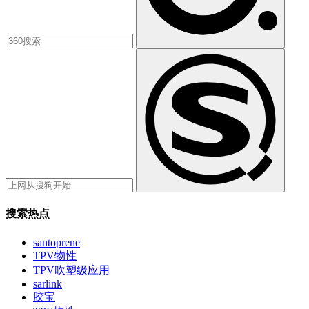
搜索热点
santoprene
TPV物性
TPV吹塑级应用
sarlink
胶宝