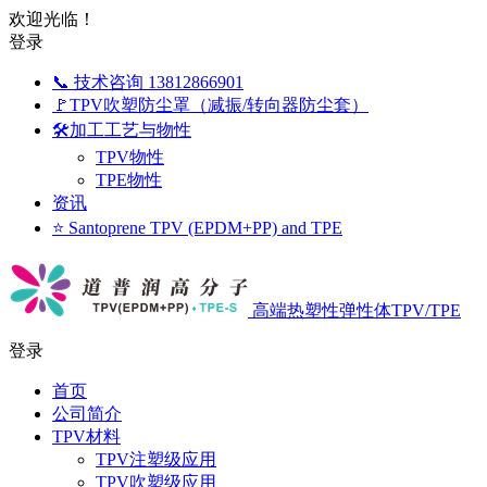
欢迎光临！
登录
📞 技术咨询 13812866901
🚩TPV吹塑防尘罩（减振/转向器防尘套）
🛠️加工工艺与物性
TPV物性
TPE物性
资讯
⭐ Santoprene TPV (EPDM+PP) and TPE
高端热塑性弹性体TPV/TPE
登录
首页
公司简介
TPV材料
TPV注塑级应用
TPV吹塑级应用