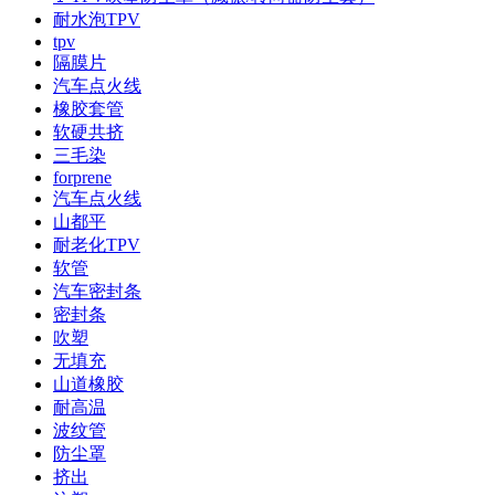
耐水泡TPV
tpv
隔膜片
汽车点火线
橡胶套管
软硬共挤
三毛染
forprene
汽车点火线
山都平
耐老化TPV
软管
汽车密封条
密封条
吹塑
无填充
山道橡胶
耐高温
波纹管
防尘罩
挤出