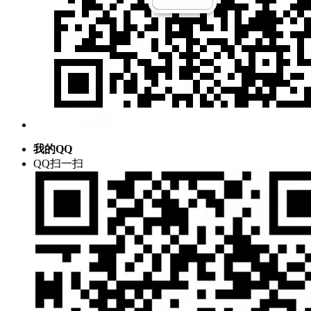
我的QQ
QQ扫一扫