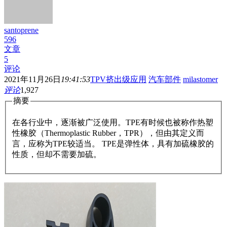
santoprene
596
文章
5
评论
2021年11月26日
19:41:53
TPV挤出级应用
汽车部件
milastomer
评论
1,927
摘要
在各行业中，逐渐被广泛使用。TPE有时候也被称作热塑
性橡胶（Thermoplastic Rubber，TPR），但由其定义而
言，应称为TPE较适当。 TPE是弹性体，具有加硫橡胶的
性质，但却不需要加硫。