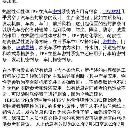
要加硫。
热塑性弹性体TPV在汽车
密封
系统的应用有很多，
TPV材料
几
乎贯穿了汽车密封胶条的设计、生产全过程，比如在后备箱、
发动机舱、车窗、车门、前后风档，这引起位置的密封胶条可
以填充车身的各种缝隙，起到装饰、防尘、隔音、防水、减震
的作用，在热塑性弹性体材料中，TPV的耐化学性、耐候性、
耐高低温性更深得青睐，在日系车中TPV挤出车门
密封条
、门
框条、
玻璃导槽
，欧美车系中的内水切、外水切、头道密封条
和欧式导槽胶条，TPV在整车密封系统中还应用于行李箱密封
条、发动机密封条、车门框密封条。
在本平台发布的所有信息（含本条信息）所描述的内容都是工
程师依据工作经验进行的主观描述和判断（其中产品应用、物
性等参数为平台随机填充并非准确数值），不值得取信也不能
作为您的实际参考和经济应用，如有信息雷同或者给您造成不
适，可以随时联络我司进行删除，因为全动态硫化
（EPDM+PP)热塑性弹性体TPV 热塑性弹性体TPE 阻燃级热
塑性聚氨酯弹性体TPU的多元化属性，我司从不提供任何线上
销售方式，发布信息也仅作为您选择性了解，如您想学习交
流，我司工作人员也仅会根据您的实际情况再决定是否向您提
供参考和建议。 以上信息有效期为2021年7月5日至2022年7月