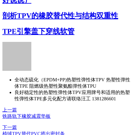
剖析TPV的橡胶替代性与结构双重性
TPE引擎盖下穿线软管
全动态硫化（EPDM+PP)热塑性弹性体TPV 热塑性弹性
体TPE 阻燃级热塑性聚氨酯弹性体TPU
良好稳定性的热塑性弹性体TPV应用牌号和适用的热塑
性弹性体TPE多元化配方请联络汪工 1381286601
上一篇
铁路轨下橡胶减震垫板
下一篇
植绒TPV替代PVC挤出密封条