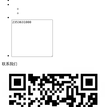
联
系
我
们