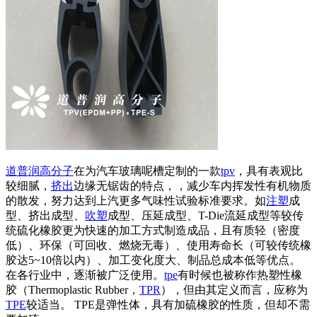
道普润高分子
在为汽车玻璃呢槽定制的一款
tpv
，具有表观比
较细腻，
挤出
边缘无锯齿的特点，，减少车内挥发性有机物质
的散发，努力达到上汽更多气味性试验标准要求。如
注塑
成
型、挤出成型、
吹塑
成型、压延成型、T-Die流延成型等较传
统硫化橡胶更为快速的加工方式制造成品，且有质轻（密度
低）、环保（可回收、燃烧无毒）、使用寿命长（可较传统橡
胶达5~10倍以内）、加工变化度大、制品总成本低等优点。
在各行业中，逐渐被广泛使用。
tpe
有时候也被称作热塑性橡
胶（Thermoplastic Rubber，
TPR
），但由其定义而言，应称为
TPE
较适当。 TPE是弹性体，具有加硫橡胶的性质，但却不需