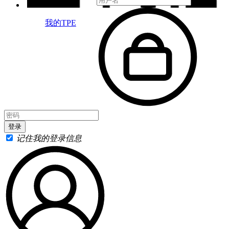
我的TPE
记住我的登录信息