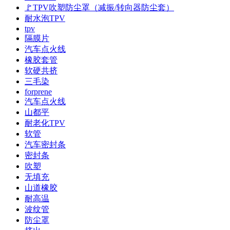
🚩TPV吹塑防尘罩（减振/转向器防尘套）
耐水泡TPV
tpv
隔膜片
汽车点火线
橡胶套管
软硬共挤
三毛染
forprene
汽车点火线
山都平
耐老化TPV
软管
汽车密封条
密封条
吹塑
无填充
山道橡胶
耐高温
波纹管
防尘罩