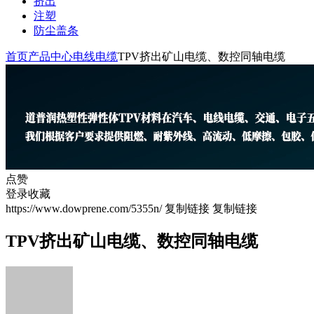
挤出
注塑
防尘盖条
首页
产品中心
电线电缆
TPV挤出矿山电缆、数控同轴电缆
点赞
登录收藏
https://www.dowprene.com/5355n/
复制链接
复制链接
TPV挤出矿山电缆、数控同轴电缆