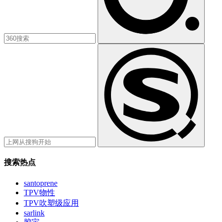
搜索热点
santoprene
TPV物性
TPV吹塑级应用
sarlink