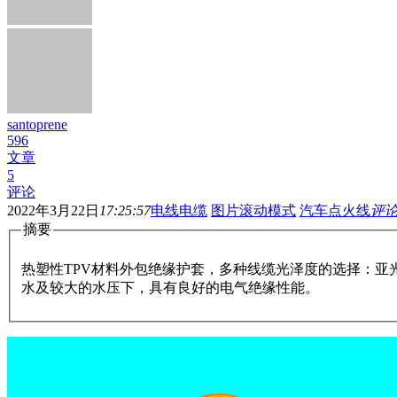
santoprene
596
文章
5
评论
2022年3月22日
17:25:57
电线电缆
图片滚动模式
汽车点火线
评
摘要
热塑性TPV材料外包绝缘护套，多种线缆光泽度的选择：亚
水及较大的水压下，具有良好的电气绝缘性能。